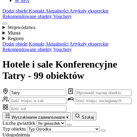
W SPA
Dodaj obiekt
Kontakt
Aktualności
Artykuły eksperckie
Rekomendowane obiekty
Vouchery
Województwa
Miasta
Regiony
Dodaj obiekt
Kontakt
Aktualności
Artykuły eksperckie
Rekomendowane obiekty
Vouchery
Hotele i sale Konferencyjne
Tatry - 99 obiektów
Wyszukiwanie zaawansowane
▾
Szukaj
Liczba gwiazdek
Typ obiektu
Udogodnienia