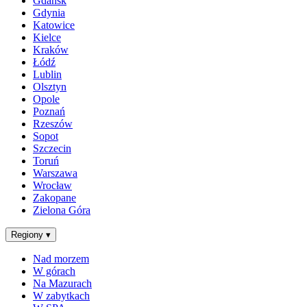
Gdańsk
Gdynia
Katowice
Kielce
Kraków
Łódź
Lublin
Olsztyn
Opole
Poznań
Rzeszów
Sopot
Szczecin
Toruń
Warszawa
Wrocław
Zakopane
Zielona Góra
Regiony
▾
Nad morzem
W górach
Na Mazurach
W zabytkach