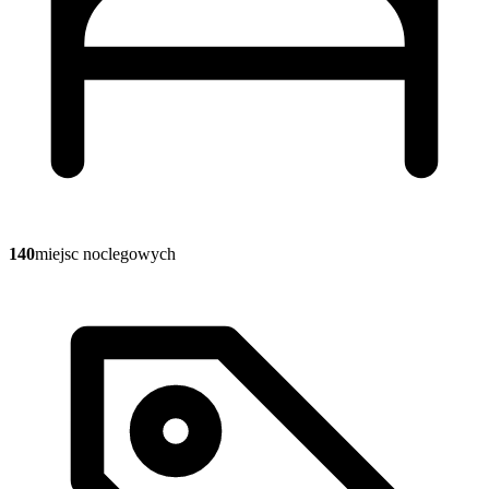
140
miejsc noclegowych