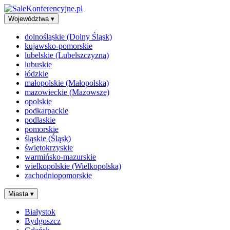
Województwa
▾
dolnośląskie (Dolny Śląsk)
kujawsko-pomorskie
lubelskie (Lubelszczyzna)
lubuskie
łódzkie
małopolskie (Małopolska)
mazowieckie (Mazowsze)
opolskie
podkarpackie
podlaskie
pomorskie
śląskie (Śląsk)
świętokrzyskie
warmińsko-mazurskie
wielkopolskie (Wielkopolska)
zachodniopomorskie
Miasta
▾
Białystok
Bydgoszcz