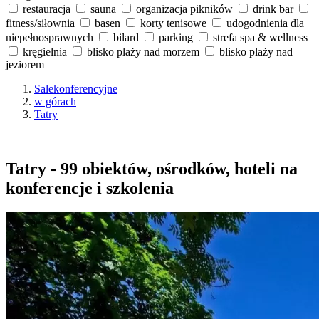
restauracja
sauna
organizacja pikników
drink bar
fitness/siłownia
basen
korty tenisowe
udogodnienia dla
niepełnosprawnych
bilard
parking
strefa spa & wellness
kręgielnia
blisko plaży nad morzem
blisko plaży nad
jeziorem
Salekonferencyjne
w górach
Tatry
Tatry - 99 obiektów, ośrodków, hoteli na
konferencje i szkolenia