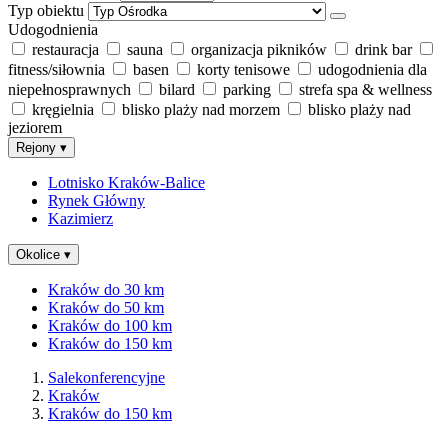
Typ obiektu
Udogodnienia
restauracja
sauna
organizacja pikników
drink bar
fitness/siłownia
basen
korty tenisowe
udogodnienia dla
niepełnosprawnych
bilard
parking
strefa spa & wellness
kręgielnia
blisko plaży nad morzem
blisko plaży nad
jeziorem
Rejony
▾
Lotnisko Kraków-Balice
Rynek Główny
Kazimierz
Okolice
▾
Kraków do 30 km
Kraków do 50 km
Kraków do 100 km
Kraków do 150 km
Salekonferencyjne
Kraków
Kraków do 150 km