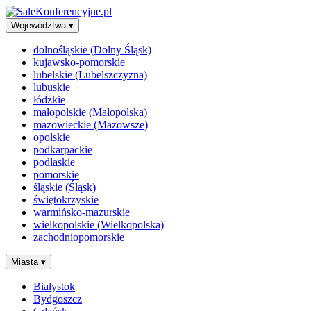
Województwa
▾
dolnośląskie (Dolny Śląsk)
kujawsko-pomorskie
lubelskie (Lubelszczyzna)
lubuskie
łódzkie
małopolskie (Małopolska)
mazowieckie (Mazowsze)
opolskie
podkarpackie
podlaskie
pomorskie
śląskie (Śląsk)
świętokrzyskie
warmińsko-mazurskie
wielkopolskie (Wielkopolska)
zachodniopomorskie
Miasta
▾
Białystok
Bydgoszcz