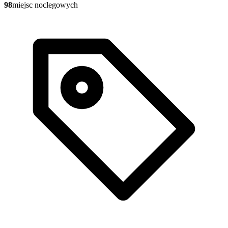
98
miejsc noclegowych