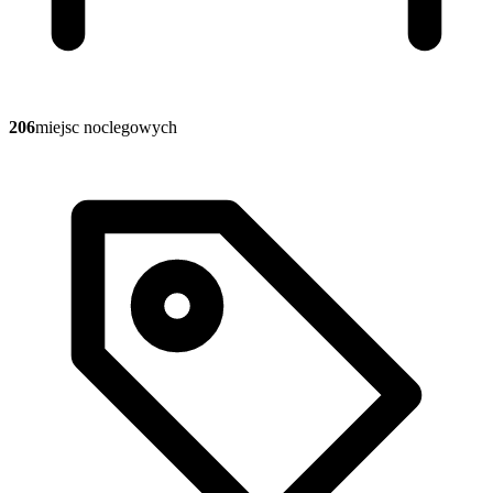
206
miejsc noclegowych