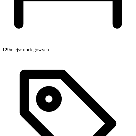
129
miejsc noclegowych