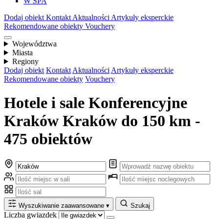
W SPA
Dodaj obiekt
Kontakt
Aktualności
Artykuły eksperckie
Rekomendowane obiekty
Vouchery
Województwa
Miasta
Regiony
Dodaj obiekt
Kontakt
Aktualności
Artykuły eksperckie
Rekomendowane obiekty
Vouchery
Hotele i sale Konferencyjne
Kraków Kraków do 150 km -
475 obiektów
Wyszukiwanie zaawansowane
▾
Szukaj
Liczba gwiazdek