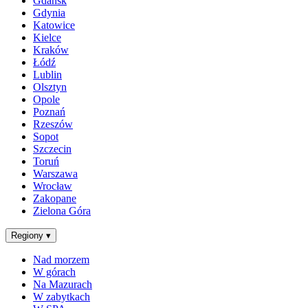
Gdańsk
Gdynia
Katowice
Kielce
Kraków
Łódź
Lublin
Olsztyn
Opole
Poznań
Rzeszów
Sopot
Szczecin
Toruń
Warszawa
Wrocław
Zakopane
Zielona Góra
Regiony
▾
Nad morzem
W górach
Na Mazurach
W zabytkach