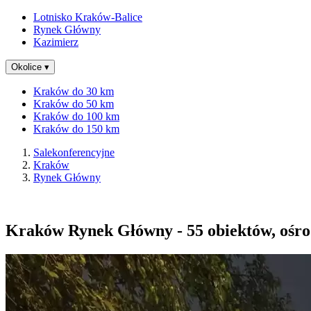
Lotnisko Kraków-Balice
Rynek Główny
Kazimierz
Okolice
▾
Kraków do 30 km
Kraków do 50 km
Kraków do 100 km
Kraków do 150 km
Salekonferencyjne
Kraków
Rynek Główny
Kraków Rynek Główny - 55 obiektów, ośrodk