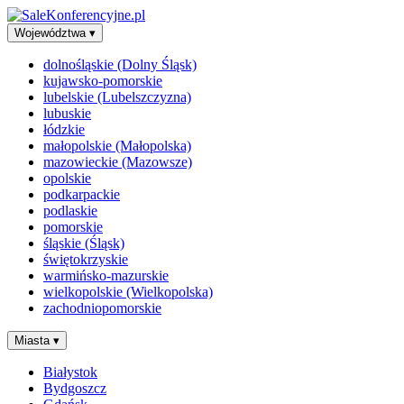
Województwa
▾
dolnośląskie (Dolny Śląsk)
kujawsko-pomorskie
lubelskie (Lubelszczyzna)
lubuskie
łódzkie
małopolskie (Małopolska)
mazowieckie (Mazowsze)
opolskie
podkarpackie
podlaskie
pomorskie
śląskie (Śląsk)
świętokrzyskie
warmińsko-mazurskie
wielkopolskie (Wielkopolska)
zachodniopomorskie
Miasta
▾
Białystok
Bydgoszcz