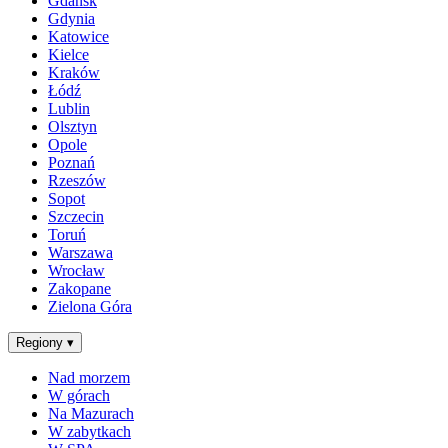
Gdańsk
Gdynia
Katowice
Kielce
Kraków
Łódź
Lublin
Olsztyn
Opole
Poznań
Rzeszów
Sopot
Szczecin
Toruń
Warszawa
Wrocław
Zakopane
Zielona Góra
Regiony
▾
Nad morzem
W górach
Na Mazurach
W zabytkach