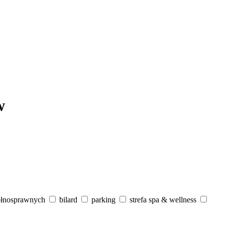
w
ełnosprawnych
bilard
parking
strefa spa & wellness