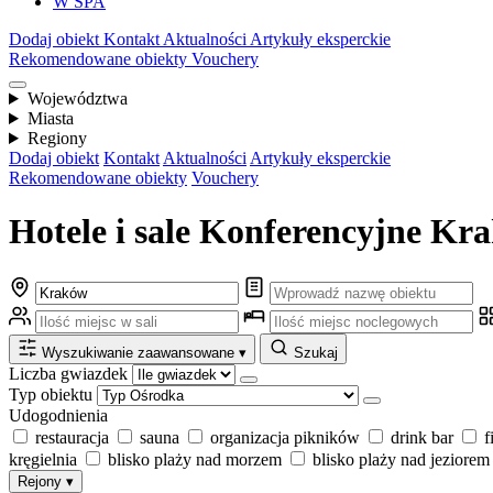
W SPA
Dodaj obiekt
Kontakt
Aktualności
Artykuły eksperckie
Rekomendowane obiekty
Vouchery
Województwa
Miasta
Regiony
Dodaj obiekt
Kontakt
Aktualności
Artykuły eksperckie
Rekomendowane obiekty
Vouchery
Hotele i sale Konferencyjne K
Wyszukiwanie zaawansowane
▾
Szukaj
Liczba gwiazdek
Typ obiektu
Udogodnienia
restauracja
sauna
organizacja pikników
drink bar
f
kręgielnia
blisko plaży nad morzem
blisko plaży nad jeziorem
Rejony
▾