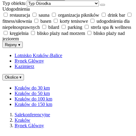
Typ obiektu
Udogodnienia
restauracja
sauna
organizacja pikników
drink bar
fitness/siłownia
basen
korty tenisowe
udogodnienia dla
niepełnosprawnych
bilard
parking
strefa spa & wellness
kręgielnia
blisko plaży nad morzem
blisko plaży nad
jeziorem
Rejony
▾
Lotnisko Kraków-Balice
Rynek Główny
Kazimierz
Okolice
▾
Kraków do 30 km
Kraków do 50 km
Kraków do 100 km
Kraków do 150 km
Salekonferencyjne
Kraków
Rynek Główny