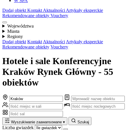
W SPA
Dodaj obiekt
Kontakt
Aktualności
Artykuły eksperckie
Rekomendowane obiekty
Vouchery
Województwa
Miasta
Regiony
Dodaj obiekt
Kontakt
Aktualności
Artykuły eksperckie
Rekomendowane obiekty
Vouchery
Hotele i sale Konferencyjne
Kraków Rynek Główny - 55
obiektów
Wyszukiwanie zaawansowane
▾
Szukaj
Liczba gwiazdek