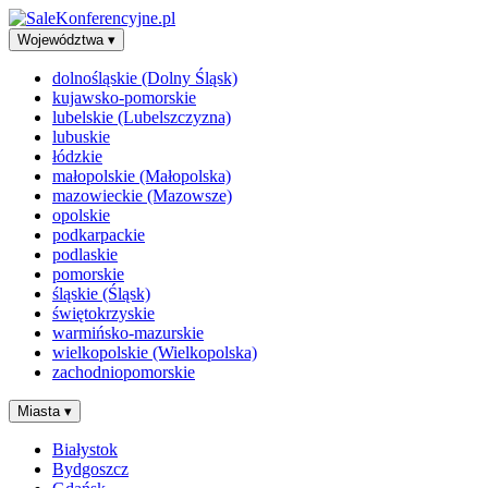
Województwa
▾
dolnośląskie (Dolny Śląsk)
kujawsko-pomorskie
lubelskie (Lubelszczyzna)
lubuskie
łódzkie
małopolskie (Małopolska)
mazowieckie (Mazowsze)
opolskie
podkarpackie
podlaskie
pomorskie
śląskie (Śląsk)
świętokrzyskie
warmińsko-mazurskie
wielkopolskie (Wielkopolska)
zachodniopomorskie
Miasta
▾
Białystok
Bydgoszcz