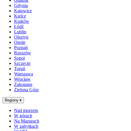
Gdańsk
Gdynia
Katowice
Kielce
Kraków
Łódź
Lublin
Olsztyn
Opole
Poznań
Rzeszów
Sopot
Szczecin
Toruń
Warszawa
Wrocław
Zakopane
Zielona Góra
Regiony
▾
Nad morzem
W górach
Na Mazurach
W zabytkach