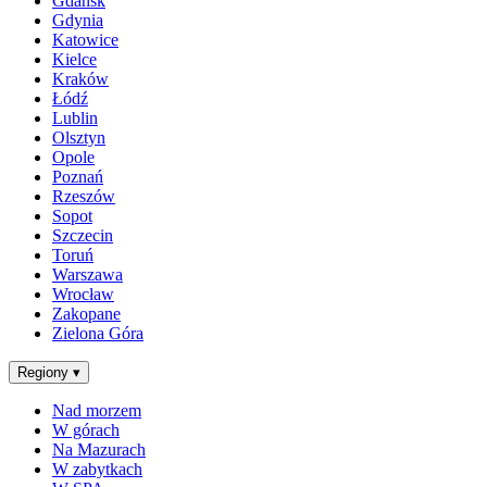
Gdańsk
Gdynia
Katowice
Kielce
Kraków
Łódź
Lublin
Olsztyn
Opole
Poznań
Rzeszów
Sopot
Szczecin
Toruń
Warszawa
Wrocław
Zakopane
Zielona Góra
Regiony
▾
Nad morzem
W górach
Na Mazurach
W zabytkach