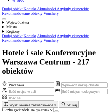
W SPA
Dodaj obiekt
Kontakt
Aktualności
Artykuły eksperckie
Rekomendowane obiekty
Vouchery
Województwa
Miasta
Regiony
Dodaj obiekt
Kontakt
Aktualności
Artykuły eksperckie
Rekomendowane obiekty
Vouchery
Hotele i sale Konferencyjne
Warszawa Centrum - 217
obiektów
Wyszukiwanie zaawansowane
▾
Szukaj
Liczba gwiazdek