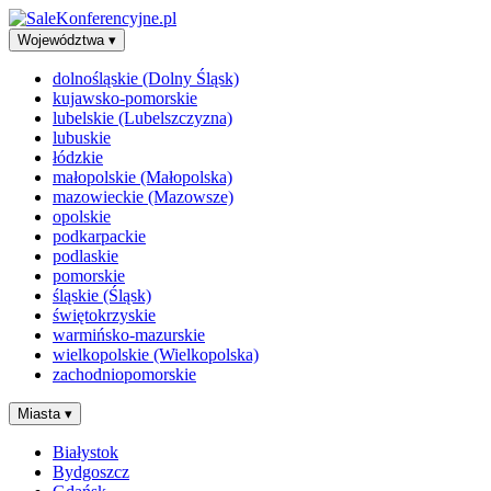
Województwa
▾
dolnośląskie (Dolny Śląsk)
kujawsko-pomorskie
lubelskie (Lubelszczyzna)
lubuskie
łódzkie
małopolskie (Małopolska)
mazowieckie (Mazowsze)
opolskie
podkarpackie
podlaskie
pomorskie
śląskie (Śląsk)
świętokrzyskie
warmińsko-mazurskie
wielkopolskie (Wielkopolska)
zachodniopomorskie
Miasta
▾
Białystok
Bydgoszcz