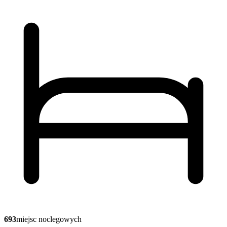
693
miejsc noclegowych