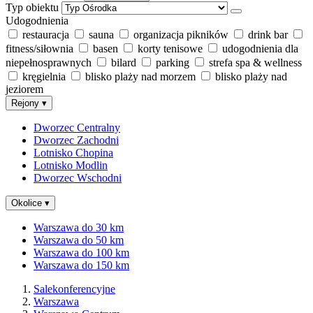
Typ obiektu
Udogodnienia
restauracja
sauna
organizacja pikników
drink bar
fitness/siłownia
basen
korty tenisowe
udogodnienia dla
niepełnosprawnych
bilard
parking
strefa spa & wellness
kręgielnia
blisko plaży nad morzem
blisko plaży nad
jeziorem
Rejony
▾
Dworzec Centralny
Dworzec Zachodni
Lotnisko Chopina
Lotnisko Modlin
Dworzec Wschodni
Okolice
▾
Warszawa do 30 km
Warszawa do 50 km
Warszawa do 100 km
Warszawa do 150 km
Salekonferencyjne
Warszawa