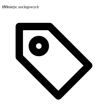
193
miejsc noclegowych