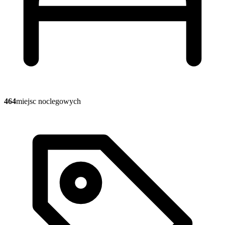
464
miejsc noclegowych