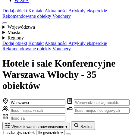
W SPA
Dodaj obiekt
Kontakt
Aktualności
Artykuły eksperckie
Rekomendowane obiekty
Vouchery
Województwa
Miasta
Regiony
Dodaj obiekt
Kontakt
Aktualności
Artykuły eksperckie
Rekomendowane obiekty
Vouchery
Hotele i sale Konferencyjne
Warszawa Włochy - 35
obiektów
Wyszukiwanie zaawansowane
▾
Szukaj
Liczba gwiazdek