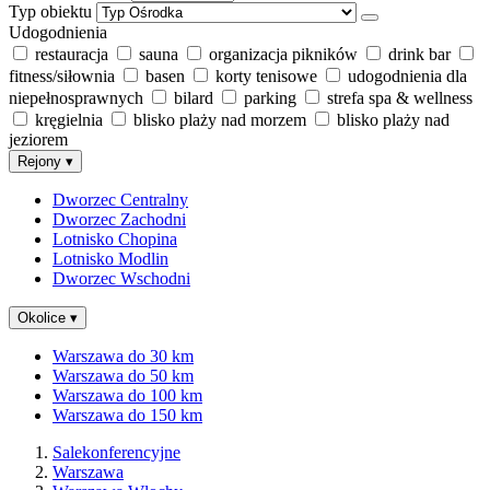
Typ obiektu
Udogodnienia
restauracja
sauna
organizacja pikników
drink bar
fitness/siłownia
basen
korty tenisowe
udogodnienia dla
niepełnosprawnych
bilard
parking
strefa spa & wellness
kręgielnia
blisko plaży nad morzem
blisko plaży nad
jeziorem
Rejony
▾
Dworzec Centralny
Dworzec Zachodni
Lotnisko Chopina
Lotnisko Modlin
Dworzec Wschodni
Okolice
▾
Warszawa do 30 km
Warszawa do 50 km
Warszawa do 100 km
Warszawa do 150 km
Salekonferencyjne
Warszawa