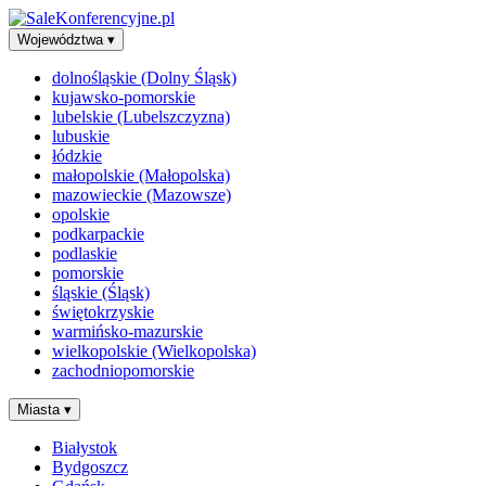
Województwa
▾
dolnośląskie (Dolny Śląsk)
kujawsko-pomorskie
lubelskie (Lubelszczyzna)
lubuskie
łódzkie
małopolskie (Małopolska)
mazowieckie (Mazowsze)
opolskie
podkarpackie
podlaskie
pomorskie
śląskie (Śląsk)
świętokrzyskie
warmińsko-mazurskie
wielkopolskie (Wielkopolska)
zachodniopomorskie
Miasta
▾
Białystok
Bydgoszcz