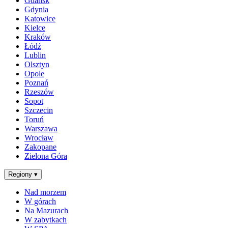
Gdańsk
Gdynia
Katowice
Kielce
Kraków
Łódź
Lublin
Olsztyn
Opole
Poznań
Rzeszów
Sopot
Szczecin
Toruń
Warszawa
Wrocław
Zakopane
Zielona Góra
Regiony
▾
Nad morzem
W górach
Na Mazurach
W zabytkach