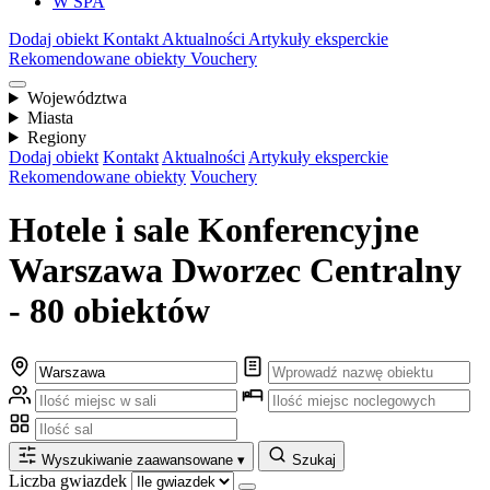
W SPA
Dodaj obiekt
Kontakt
Aktualności
Artykuły eksperckie
Rekomendowane obiekty
Vouchery
Województwa
Miasta
Regiony
Dodaj obiekt
Kontakt
Aktualności
Artykuły eksperckie
Rekomendowane obiekty
Vouchery
Hotele i sale Konferencyjne
Warszawa Dworzec Centralny
- 80 obiektów
Wyszukiwanie zaawansowane
▾
Szukaj
Liczba gwiazdek