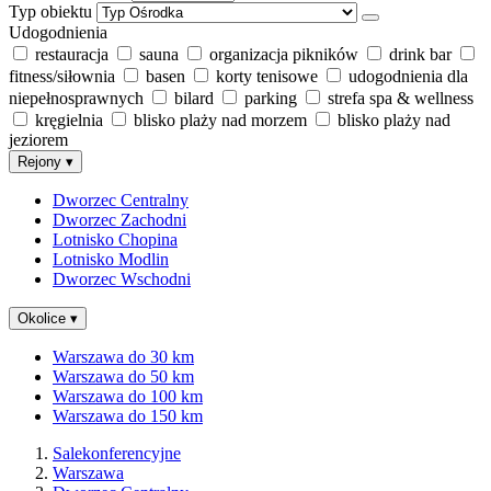
Typ obiektu
Udogodnienia
restauracja
sauna
organizacja pikników
drink bar
fitness/siłownia
basen
korty tenisowe
udogodnienia dla
niepełnosprawnych
bilard
parking
strefa spa & wellness
kręgielnia
blisko plaży nad morzem
blisko plaży nad
jeziorem
Rejony
▾
Dworzec Centralny
Dworzec Zachodni
Lotnisko Chopina
Lotnisko Modlin
Dworzec Wschodni
Okolice
▾
Warszawa do 30 km
Warszawa do 50 km
Warszawa do 100 km
Warszawa do 150 km
Salekonferencyjne
Warszawa