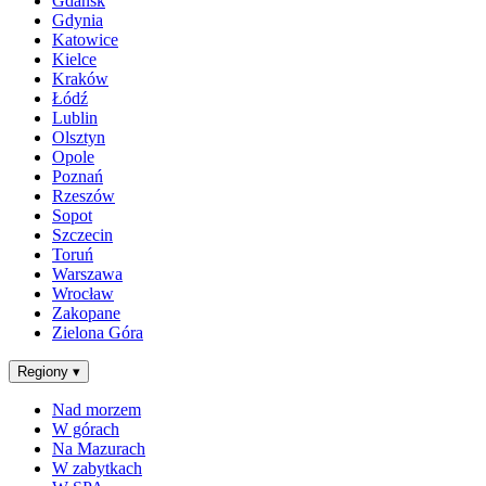
Gdańsk
Gdynia
Katowice
Kielce
Kraków
Łódź
Lublin
Olsztyn
Opole
Poznań
Rzeszów
Sopot
Szczecin
Toruń
Warszawa
Wrocław
Zakopane
Zielona Góra
Regiony
▾
Nad morzem
W górach
Na Mazurach
W zabytkach