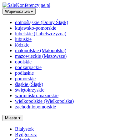
Województwa
▾
dolnośląskie (Dolny Śląsk)
kujawsko-pomorskie
lubelskie (Lubelszczyzna)
lubuskie
łódzkie
małopolskie (Małopolska)
mazowieckie (Mazowsze)
opolskie
podkarpackie
podlaskie
pomorskie
śląskie (Śląsk)
świętokrzyskie
warmińsko-mazurskie
wielkopolskie (Wielkopolska)
zachodniopomorskie
Miasta
▾
Białystok
Bydgoszcz