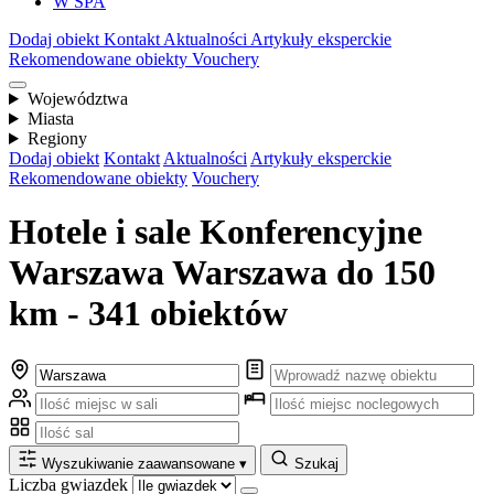
W SPA
Dodaj obiekt
Kontakt
Aktualności
Artykuły eksperckie
Rekomendowane obiekty
Vouchery
Województwa
Miasta
Regiony
Dodaj obiekt
Kontakt
Aktualności
Artykuły eksperckie
Rekomendowane obiekty
Vouchery
Hotele i sale Konferencyjne
Warszawa Warszawa do 150
km - 341 obiektów
Wyszukiwanie zaawansowane
▾
Szukaj
Liczba gwiazdek