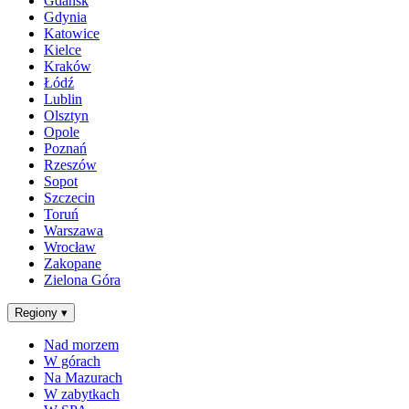
Gdańsk
Gdynia
Katowice
Kielce
Kraków
Łódź
Lublin
Olsztyn
Opole
Poznań
Rzeszów
Sopot
Szczecin
Toruń
Warszawa
Wrocław
Zakopane
Zielona Góra
Regiony
▾
Nad morzem
W górach
Na Mazurach
W zabytkach