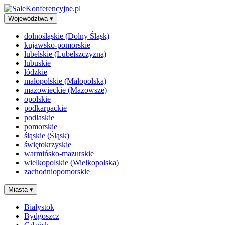
Województwa
▾
dolnośląskie (Dolny Śląsk)
kujawsko-pomorskie
lubelskie (Lubelszczyzna)
lubuskie
łódzkie
małopolskie (Małopolska)
mazowieckie (Mazowsze)
opolskie
podkarpackie
podlaskie
pomorskie
śląskie (Śląsk)
świętokrzyskie
warmińsko-mazurskie
wielkopolskie (Wielkopolska)
zachodniopomorskie
Miasta
▾
Białystok
Bydgoszcz