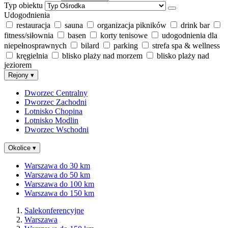
Typ obiektu
Udogodnienia
restauracja
sauna
organizacja pikników
drink bar
fitness/siłownia
basen
korty tenisowe
udogodnienia dla
niepełnosprawnych
bilard
parking
strefa spa & wellness
kręgielnia
blisko plaży nad morzem
blisko plaży nad
jeziorem
Rejony
▾
Dworzec Centralny
Dworzec Zachodni
Lotnisko Chopina
Lotnisko Modlin
Dworzec Wschodni
Okolice
▾
Warszawa do 30 km
Warszawa do 50 km
Warszawa do 100 km
Warszawa do 150 km
Salekonferencyjne
Warszawa