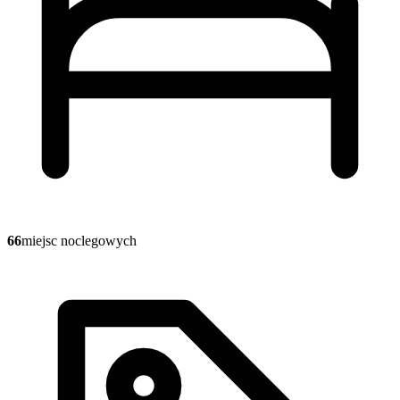
66
miejsc noclegowych