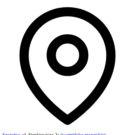
Szczytno
, ul. Sienkiewicza 2a (
warmińsko-mazurskie
)