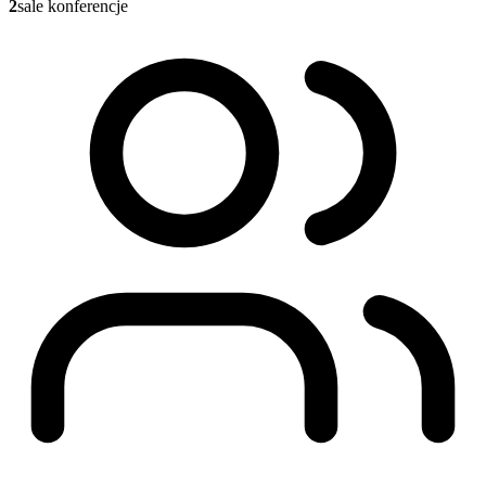
2
sale konferencje