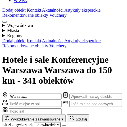
W SPA
Dodaj obiekt
Kontakt
Aktualności
Artykuły eksperckie
Rekomendowane obiekty
Vouchery
Województwa
Miasta
Regiony
Dodaj obiekt
Kontakt
Aktualności
Artykuły eksperckie
Rekomendowane obiekty
Vouchery
Hotele i sale Konferencyjne
Warszawa Warszawa do 150
km - 341 obiektów
Wyszukiwanie zaawansowane
▾
Szukaj
Liczba gwiazdek