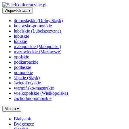
Województwa
▾
dolnośląskie (Dolny Śląsk)
kujawsko-pomorskie
lubelskie (Lubelszczyzna)
lubuskie
łódzkie
małopolskie (Małopolska)
mazowieckie (Mazowsze)
opolskie
podkarpackie
podlaskie
pomorskie
śląskie (Śląsk)
świętokrzyskie
warmińsko-mazurskie
wielkopolskie (Wielkopolska)
zachodniopomorskie
Miasta
▾
Białystok
Bydgoszcz