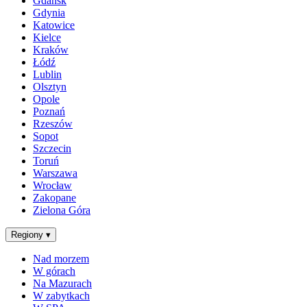
Gdańsk
Gdynia
Katowice
Kielce
Kraków
Łódź
Lublin
Olsztyn
Opole
Poznań
Rzeszów
Sopot
Szczecin
Toruń
Warszawa
Wrocław
Zakopane
Zielona Góra
Regiony
▾
Nad morzem
W górach
Na Mazurach
W zabytkach