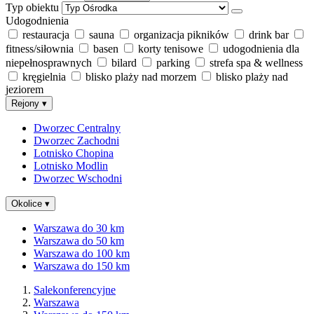
Typ obiektu
Udogodnienia
restauracja
sauna
organizacja pikników
drink bar
fitness/siłownia
basen
korty tenisowe
udogodnienia dla
niepełnosprawnych
bilard
parking
strefa spa & wellness
kręgielnia
blisko plaży nad morzem
blisko plaży nad
jeziorem
Rejony
▾
Dworzec Centralny
Dworzec Zachodni
Lotnisko Chopina
Lotnisko Modlin
Dworzec Wschodni
Okolice
▾
Warszawa do 30 km
Warszawa do 50 km
Warszawa do 100 km
Warszawa do 150 km
Salekonferencyjne
Warszawa