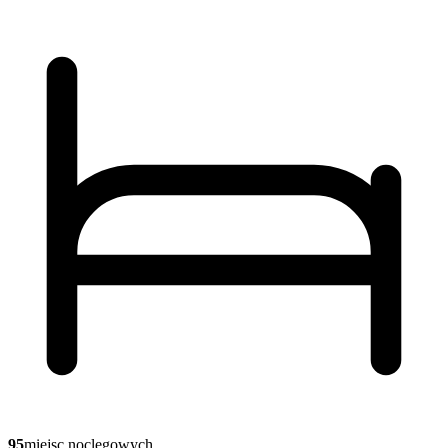
95
miejsc noclegowych