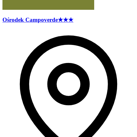
Ośrodek
Campoverde
★★★