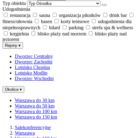
Typ obiektu
Udogodnienia
restauracja
sauna
organizacja pikników
drink bar
fitness/siłownia
basen
korty tenisowe
udogodnienia dla
niepełnosprawnych
bilard
parking
strefa spa & wellness
kręgielnia
blisko plaży nad morzem
blisko plaży nad
jeziorem
Rejony
▾
Dworzec Centralny
Dworzec Zachodni
Lotnisko Chopina
Lotnisko Modlin
Dworzec Wschodni
Okolice
▾
Warszawa do 30 km
Warszawa do 50 km
Warszawa do 100 km
Warszawa do 150 km
Salekonferencyjne
Warszawa