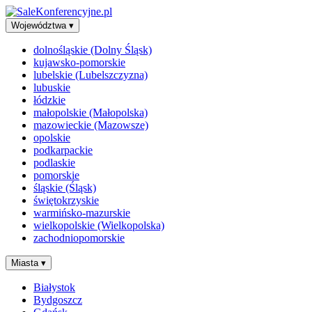
Województwa
▾
dolnośląskie (Dolny Śląsk)
kujawsko-pomorskie
lubelskie (Lubelszczyzna)
lubuskie
łódzkie
małopolskie (Małopolska)
mazowieckie (Mazowsze)
opolskie
podkarpackie
podlaskie
pomorskie
śląskie (Śląsk)
świętokrzyskie
warmińsko-mazurskie
wielkopolskie (Wielkopolska)
zachodniopomorskie
Miasta
▾
Białystok
Bydgoszcz