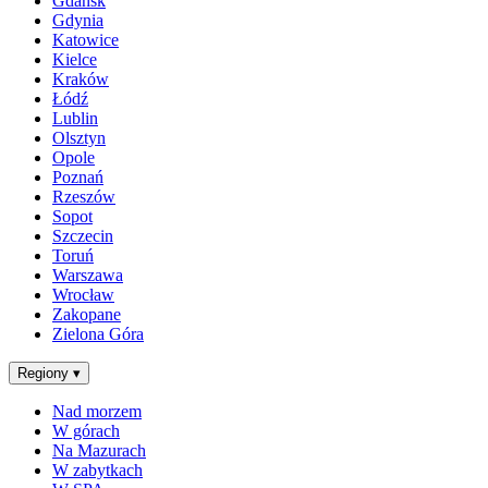
Gdańsk
Gdynia
Katowice
Kielce
Kraków
Łódź
Lublin
Olsztyn
Opole
Poznań
Rzeszów
Sopot
Szczecin
Toruń
Warszawa
Wrocław
Zakopane
Zielona Góra
Regiony
▾
Nad morzem
W górach
Na Mazurach
W zabytkach