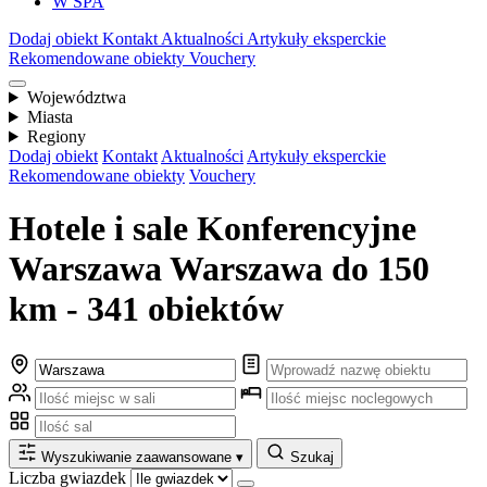
W SPA
Dodaj obiekt
Kontakt
Aktualności
Artykuły eksperckie
Rekomendowane obiekty
Vouchery
Województwa
Miasta
Regiony
Dodaj obiekt
Kontakt
Aktualności
Artykuły eksperckie
Rekomendowane obiekty
Vouchery
Hotele i sale Konferencyjne
Warszawa Warszawa do 150
km - 341 obiektów
Wyszukiwanie zaawansowane
▾
Szukaj
Liczba gwiazdek