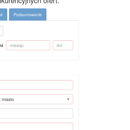
kurencyjnych ofert.
kt
Podsumowanie
ni
z miasto