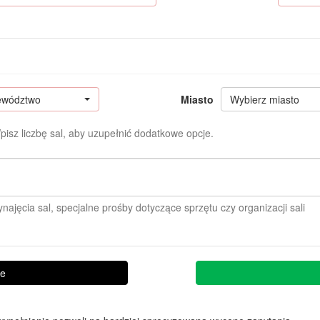
jewództwo
Miasto
Wybierz miasto
pisz liczbę sal, aby uzupełnić dodatkowe opcje.
ynajęcia sal, specjalne prośby dotyczące sprzętu czy organizacji sali
ie