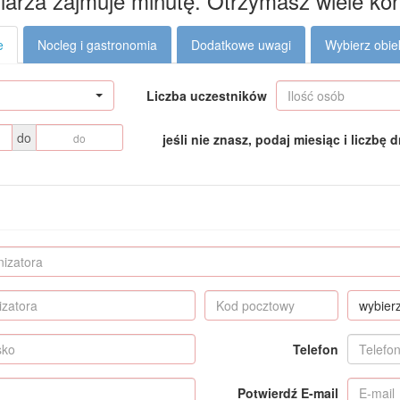
larza zajmuje minutę. Otrzymasz wiele kon
e
Nocleg i gastronomia
Dodatkowe uwagi
Wybierz obie
Liczba uczestników
do
jeśli nie znasz, podaj miesiąc i liczbę d
wybier
Telefon
Potwierdź E-mail