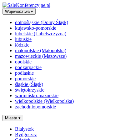
Województwa
▾
dolnośląskie (Dolny Śląsk)
kujawsko-pomorskie
lubelskie (Lubelszczyzna)
lubuskie
łódzkie
małopolskie (Małopolska)
mazowieckie (Mazowsze)
opolskie
podkarpackie
podlaskie
pomorskie
śląskie (Śląsk)
świętokrzyskie
warmińsko-mazurskie
wielkopolskie (Wielkopolska)
zachodniopomorskie
Miasta
▾
Białystok
Bydgoszcz