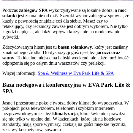
Podczas
zabiegów SPA
wykorzystywane są lokalne dobra, a
moc
solanki
jest znana nie od dziś. Szeroki wybór zabiegów sprawia, że
każdy z pewnością znajdzie coś dla siebie. Masaż czy to
relaksujący, czy leczniczy zawsze jest dobrym wyborem. Nie tylko
łagodzi napięcia, ale także wpływa korzystnie na modelowanie
sylwetki.
Zdecydowanym hitem jest tu
basen solankowy
, który jest zasilany
z naturalnego źródła. Do dyspozycji gości jest też
jacuzzi oraz
sauny
. To idealne miejsce na babski weekend, ale także możliwość
odprężenia się po całym dniu warsztatów czy prelekcji.
Więcej informacji:
Spa & Wellness w Eva Park Life & SPA
Baza noclegowa i konferencyjna w EVA Park Life &
SPA
Jasne i przestronne pokoje tworzą dobry klimat do wypoczynku. W
pokojach poza telewizorem, telefonem i szybkim internetem
bezprzewodowym jest też
klimatyzacja
, która świetnie sprawdza
się nie tylko w upalne dni. W łazienkach, które jak na hotelowe
standardy, mają spore wymiary, czekają na gości miękkie ręczniki,
zestawy kosmetyków, suszarka.