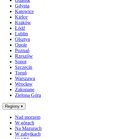
Gdańsk
Gdynia
Katowice
Kielce
Kraków
Łódź
Lublin
Olsztyn
Opole
Poznań
Rzeszów
Sopot
Szczecin
Toruń
Warszawa
Wrocław
Zakopane
Zielona Góra
Regiony
▾
Nad morzem
W górach
Na Mazurach
W zabytkach