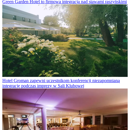
Green Garden Hotel to firmowa integracja nad stawami raszyńskimi
Hotel Groman zapewni uczestnikom konferencji niezapomnianą
integrację podczas imprezy w Sali Klubowej