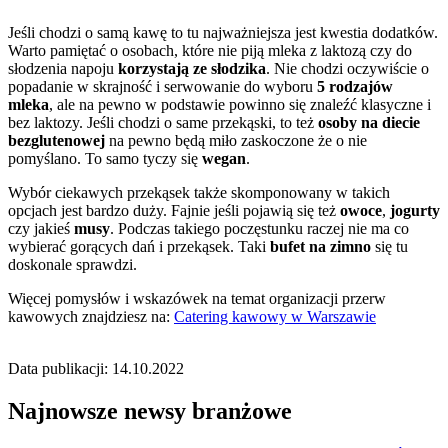
Jeśli chodzi o samą kawę to tu najważniejsza jest kwestia dodatków.
Warto pamiętać o osobach, które nie piją mleka z laktozą czy do
słodzenia napoju
korzystają ze słodzika
. Nie chodzi oczywiście o
popadanie w skrajność i serwowanie do wyboru
5 rodzajów
mleka
, ale na pewno w podstawie powinno się znaleźć klasyczne i
bez laktozy. Jeśli chodzi o same przekąski, to też
osoby na diecie
bezglutenowej
na pewno będą miło zaskoczone że o nie
pomyślano. To samo tyczy się
wegan
.
Wybór ciekawych przekąsek także skomponowany w takich
opcjach jest bardzo duży. Fajnie jeśli pojawią się też
owoce
,
jogurty
czy jakieś
musy
. Podczas takiego poczęstunku raczej nie ma co
wybierać gorących dań i przekąsek. Taki
bufet na zimno
się tu
doskonale sprawdzi.
Więcej pomysłów i wskazówek na temat organizacji przerw
kawowych znajdziesz na:
Catering kawowy w Warszawie
Data publikacji: 14.10.2022
Najnowsze newsy branżowe