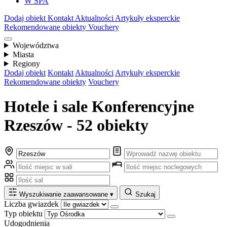
W SPA
Dodaj obiekt
Kontakt
Aktualności
Artykuły eksperckie
Rekomendowane obiekty
Vouchery
Województwa
Miasta
Regiony
Dodaj obiekt
Kontakt
Aktualności
Artykuły eksperckie
Rekomendowane obiekty
Vouchery
Hotele i sale Konferencyjne
Rzeszów - 52 obiekty
Wyszukiwanie zaawansowane
▾
Szukaj
Liczba gwiazdek
Typ obiektu
Udogodnienia