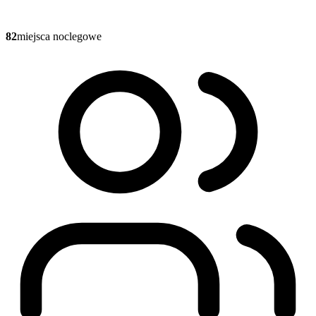
82
miejsca noclegowe