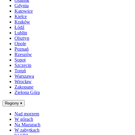
Gdańsk
Gdynia
Katowice
Kielce
Kraków
Łódź
Lublin
Olsztyn
Opole
Poznań
Rzeszów
Sopot
Szczecin
Toruń
Warszawa
Wrocław
Zakopane
Zielona Góra
Regiony
▾
Nad morzem
W górach
Na Mazurach
W zabytkach