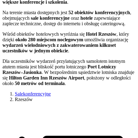
większe konferencje i szkolenia
.
Na terenie miasta dostępnych jest
52 obiektów konferencyjnych
,
obejmujących
sale konferencyjne
oraz
hotele
zapewniające
zaplecze techniczne, dostęp do internetu i obsługę cateringową.
Wśród obiektów hotelowych wyróżnia się
Hotel Rzeszów
, który
dzięki
około 280 miejscom noclegowym
umożliwia organizację
wydarzeń wielodniowych z zakwaterowaniem kilkuset
uczestników w jednym obiekcie
.
Dla uczestników wydarzeń przylatujących samolotem istotnym
atutem miasta jest bliskość portu lotniczego
Port Lotniczy
Rzeszów–Jasionka
. W bezpośrednim sąsiedztwie lotniska znajduje
się
Hilton Garden Inn Rzeszów Airport
, położony w odległości
około
50 metrów od terminala
.
Salekonferencyjne
Rzeszów