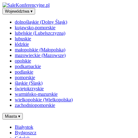
Województwa
▾
dolnośląskie (Dolny Śląsk)
kujawsko-pomorskie
lubelskie (Lubelszczyzna)
lubuskie
łódzkie
małopolskie (Małopolska)
mazowieckie (Mazowsze)
opolskie
podkarpackie
podlaskie
pomorskie
śląskie (Śląsk)
świętokrzyskie
warmińsko-mazurskie
wielkopolskie (Wielkopolska)
zachodniopomorskie
Miasta
▾
Białystok
Bydgoszcz