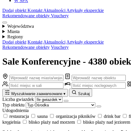
W SPA
Dodaj obiekt
Kontakt
Aktualności
Artykuły eksperckie
Rekomendowane obiekty
Vouchery
Województwa
Miasta
Regiony
Dodaj obiekt
Kontakt
Aktualności
Artykuły eksperckie
Rekomendowane obiekty
Vouchery
Sale Konferencyjne - 4380 obie
Wyszukiwanie zaawansowane
▾
Szukaj
Liczba gwiazdek
Typ obiektu
Udogodnienia
restauracja
sauna
organizacja pikników
drink bar
f
kręgielnia
blisko plaży nad morzem
blisko plaży nad jeziorem