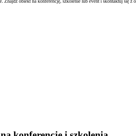
 Znajdź obiekt na konferencję, szkolenie lub event i skontaktuj się z 
na konferencje i szkolenia