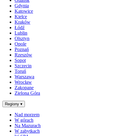
Gdańsk
Gdynia
Katowice
Kielce
Kraków
Łódź
Lublin
Olsztyn
Opole
Poznań
Rzeszów
Sopot
Szczecin
Toruń
Warszawa
Wrocław
Zakopane
Zielona Góra
Regiony
▾
Nad morzem
W górach
Na Mazurach
W zabytkach