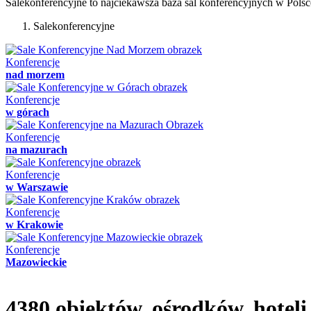
Salekonferencyjne to najciekawsza baza sal konferencyjnych w Polsce.
Salekonferencyjne
Konferencje
nad morzem
Konferencje
w górach
Konferencje
na mazurach
Konferencje
w Warszawie
Konferencje
w Krakowie
Konferencje
Mazowieckie
4380 obiektów, ośrodków, hoteli 