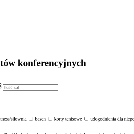
któw konferencyjnych
itness/siłownia
basen
korty tenisowe
udogodnienia dla niep