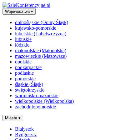
Województwa
▾
dolnośląskie (Dolny Śląsk)
kujawsko-pomorskie
lubelskie (Lubelszczyzna)
lubuskie
łódzkie
małopolskie (Małopolska)
mazowieckie (Mazowsze)
opolskie
podkarpackie
podlaskie
pomorskie
śląskie (Śląsk)
świętokrzyskie
warmińsko-mazurskie
wielkopolskie (Wielkopolska)
zachodniopomorskie
Miasta
▾
Białystok
Bydgoszcz