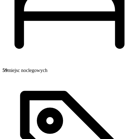
59
miejsc noclegowych