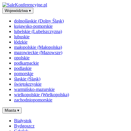
Województwa
▾
dolnośląskie (Dolny Śląsk)
kujawsko-pomorskie
lubelskie (Lubelszczyzna)
lubuskie
łódzkie
małopolskie (Małopolska)
mazowieckie (Mazowsze)
opolskie
podkarpackie
podlaskie
pomorskie
śląskie (Śląsk)
świętokrzyskie
warmińsko-mazurskie
wielkopolskie (Wielkopolska)
zachodniopomorskie
Miasta
▾
Białystok
Bydgoszcz