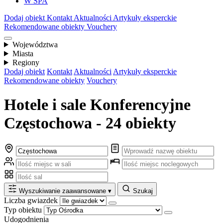
W SPA
Dodaj obiekt
Kontakt
Aktualności
Artykuły eksperckie
Rekomendowane obiekty
Vouchery
Województwa
Miasta
Regiony
Dodaj obiekt
Kontakt
Aktualności
Artykuły eksperckie
Rekomendowane obiekty
Vouchery
Hotele i sale Konferencyjne
Częstochowa - 24 obiekty
Wyszukiwanie zaawansowane
▾
Szukaj
Liczba gwiazdek
Typ obiektu
Udogodnienia