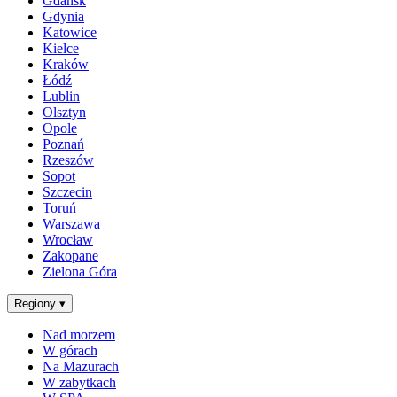
Gdańsk
Gdynia
Katowice
Kielce
Kraków
Łódź
Lublin
Olsztyn
Opole
Poznań
Rzeszów
Sopot
Szczecin
Toruń
Warszawa
Wrocław
Zakopane
Zielona Góra
Regiony
▾
Nad morzem
W górach
Na Mazurach
W zabytkach