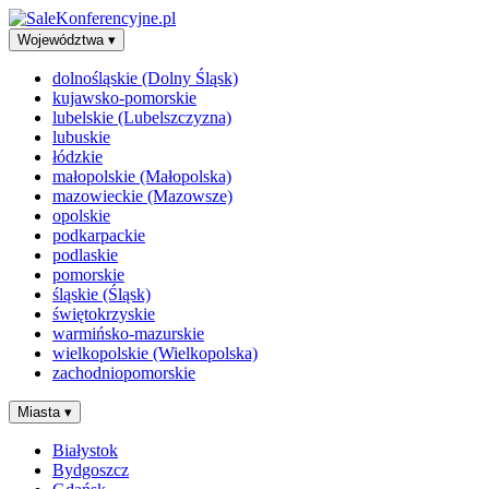
Województwa
▾
dolnośląskie (Dolny Śląsk)
kujawsko-pomorskie
lubelskie (Lubelszczyzna)
lubuskie
łódzkie
małopolskie (Małopolska)
mazowieckie (Mazowsze)
opolskie
podkarpackie
podlaskie
pomorskie
śląskie (Śląsk)
świętokrzyskie
warmińsko-mazurskie
wielkopolskie (Wielkopolska)
zachodniopomorskie
Miasta
▾
Białystok
Bydgoszcz