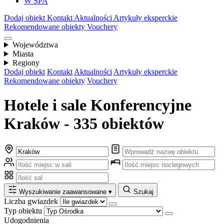
W SPA
Dodaj obiekt
Kontakt
Aktualności
Artykuły eksperckie
Rekomendowane obiekty
Vouchery
Województwa
Miasta
Regiony
Dodaj obiekt
Kontakt
Aktualności
Artykuły eksperckie
Rekomendowane obiekty
Vouchery
Hotele i sale Konferencyjne
Kraków - 335 obiektów
Wyszukiwanie zaawansowane
▾
Szukaj
Liczba gwiazdek
Typ obiektu
Udogodnienia