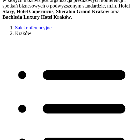
w których możliwa jest organizacja prestiżowych konferencji i
spotkań biznesowych o podwyższonym standardzie, m.in.
Hotel
Stary
,
Hotel Copernicus
,
Sheraton Grand Krakow
oraz
Bachleda Luxury Hotel Kraków
.
Salekonferencyjne
Kraków