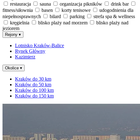
restauracja
sauna
organizacja pikników
drink bar
fitness/siłownia
basen
korty tenisowe
udogodnienia dla
niepełnosprawnych
bilard
parking
strefa spa & wellness
kręgielnia
blisko plaży nad morzem
blisko plaży nad
jeziorem
Rejony
▾
Lotnisko Kraków-Balice
Rynek Główny
Kazimierz
Okolice
▾
Kraków do 30 km
Kraków do 50 km
Kraków do 100 km
Kraków do 150 km