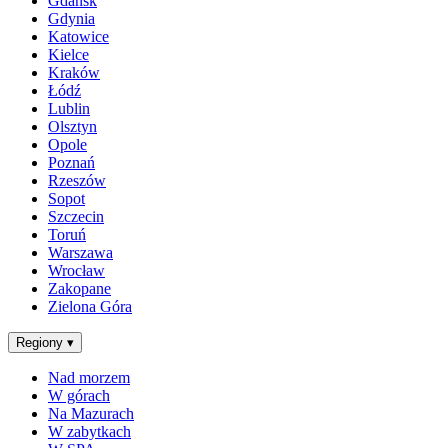
Gdańsk
Gdynia
Katowice
Kielce
Kraków
Łódź
Lublin
Olsztyn
Opole
Poznań
Rzeszów
Sopot
Szczecin
Toruń
Warszawa
Wrocław
Zakopane
Zielona Góra
Regiony
▾
Nad morzem
W górach
Na Mazurach
W zabytkach