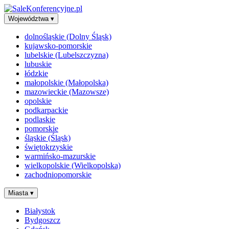
Województwa
▾
dolnośląskie (Dolny Śląsk)
kujawsko-pomorskie
lubelskie (Lubelszczyzna)
lubuskie
łódzkie
małopolskie (Małopolska)
mazowieckie (Mazowsze)
opolskie
podkarpackie
podlaskie
pomorskie
śląskie (Śląsk)
świętokrzyskie
warmińsko-mazurskie
wielkopolskie (Wielkopolska)
zachodniopomorskie
Miasta
▾
Białystok
Bydgoszcz