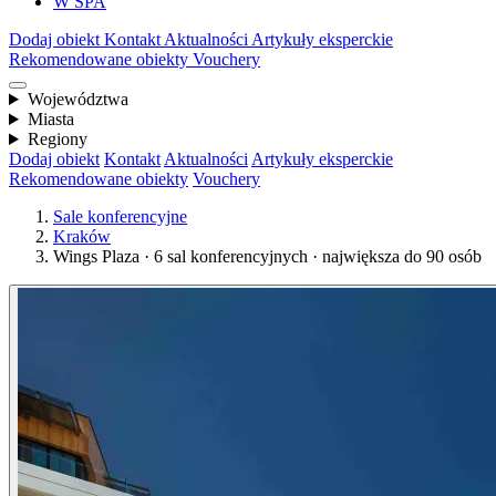
W SPA
Dodaj obiekt
Kontakt
Aktualności
Artykuły eksperckie
Rekomendowane obiekty
Vouchery
Województwa
Miasta
Regiony
Dodaj obiekt
Kontakt
Aktualności
Artykuły eksperckie
Rekomendowane obiekty
Vouchery
Sale konferencyjne
Kraków
Wings Plaza · 6 sal konferencyjnych · największa do 90 osób