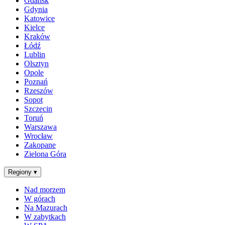
Gdańsk
Gdynia
Katowice
Kielce
Kraków
Łódź
Lublin
Olsztyn
Opole
Poznań
Rzeszów
Sopot
Szczecin
Toruń
Warszawa
Wrocław
Zakopane
Zielona Góra
Regiony
▾
Nad morzem
W górach
Na Mazurach
W zabytkach