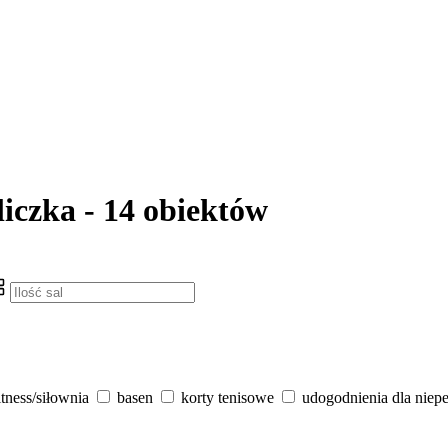
liczka - 14 obiektów
itness/siłownia
basen
korty tenisowe
udogodnienia dla niep