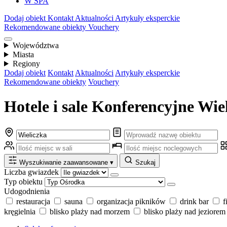
W SPA
Dodaj obiekt
Kontakt
Aktualności
Artykuły eksperckie
Rekomendowane obiekty
Vouchery
Województwa
Miasta
Regiony
Dodaj obiekt
Kontakt
Aktualności
Artykuły eksperckie
Rekomendowane obiekty
Vouchery
Hotele i sale Konferencyjne Wie
Wyszukiwanie zaawansowane
▾
Szukaj
Liczba gwiazdek
Typ obiektu
Udogodnienia
restauracja
sauna
organizacja pikników
drink bar
f
kręgielnia
blisko plaży nad morzem
blisko plaży nad jeziorem