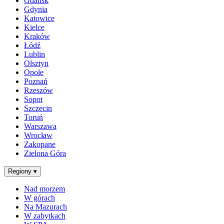
Gdańsk
Gdynia
Katowice
Kielce
Kraków
Łódź
Lublin
Olsztyn
Opole
Poznań
Rzeszów
Sopot
Szczecin
Toruń
Warszawa
Wrocław
Zakopane
Zielona Góra
Regiony
▾
Nad morzem
W górach
Na Mazurach
W zabytkach