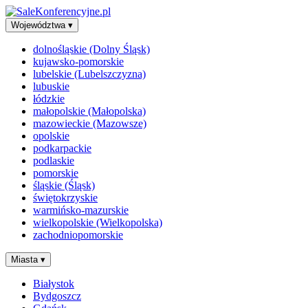
Województwa
▾
dolnośląskie (Dolny Śląsk)
kujawsko-pomorskie
lubelskie (Lubelszczyzna)
lubuskie
łódzkie
małopolskie (Małopolska)
mazowieckie (Mazowsze)
opolskie
podkarpackie
podlaskie
pomorskie
śląskie (Śląsk)
świętokrzyskie
warmińsko-mazurskie
wielkopolskie (Wielkopolska)
zachodniopomorskie
Miasta
▾
Białystok
Bydgoszcz