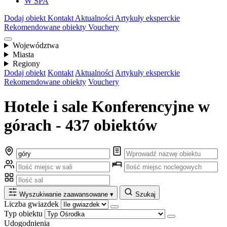
W SPA
Dodaj obiekt
Kontakt
Aktualności
Artykuły eksperckie
Rekomendowane obiekty
Vouchery
Województwa
Miasta
Regiony
Dodaj obiekt
Kontakt
Aktualności
Artykuły eksperckie
Rekomendowane obiekty
Vouchery
Hotele i sale Konferencyjne w
górach - 437 obiektów
Wyszukiwanie zaawansowane
▾
Szukaj
Liczba gwiazdek
Typ obiektu
Udogodnienia