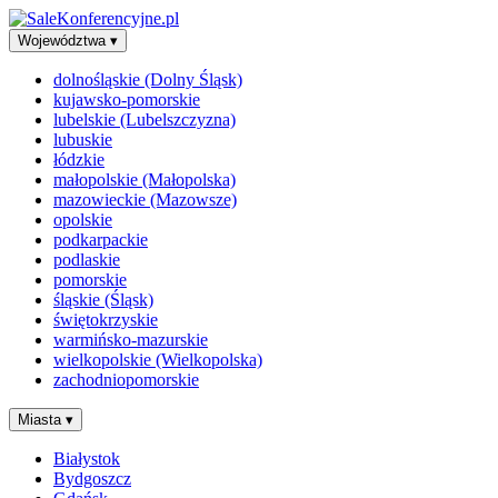
Województwa
▾
dolnośląskie (Dolny Śląsk)
kujawsko-pomorskie
lubelskie (Lubelszczyzna)
lubuskie
łódzkie
małopolskie (Małopolska)
mazowieckie (Mazowsze)
opolskie
podkarpackie
podlaskie
pomorskie
śląskie (Śląsk)
świętokrzyskie
warmińsko-mazurskie
wielkopolskie (Wielkopolska)
zachodniopomorskie
Miasta
▾
Białystok
Bydgoszcz