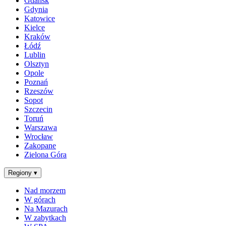
Gdańsk
Gdynia
Katowice
Kielce
Kraków
Łódź
Lublin
Olsztyn
Opole
Poznań
Rzeszów
Sopot
Szczecin
Toruń
Warszawa
Wrocław
Zakopane
Zielona Góra
Regiony
▾
Nad morzem
W górach
Na Mazurach
W zabytkach