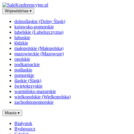
Województwa
▾
dolnośląskie (Dolny Śląsk)
kujawsko-pomorskie
lubelskie (Lubelszczyzna)
lubuskie
łódzkie
małopolskie (Małopolska)
mazowieckie (Mazowsze)
opolskie
podkarpackie
podlaskie
pomorskie
śląskie (Śląsk)
świętokrzyskie
warmińsko-mazurskie
wielkopolskie (Wielkopolska)
zachodniopomorskie
Miasta
▾
Białystok
Bydgoszcz