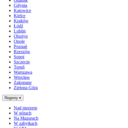
Gdańsk
Gdynia
Katowice
Kielce
Kraków
Łódź
Lublin
Olsztyn
Opole
Poznań
Rzeszów
Sopot
Szczecin
Toruń
Warszawa
Wrocław
Zakopane
Zielona Góra
Regiony
▾
Nad morzem
W górach
Na Mazurach
W zabytkach