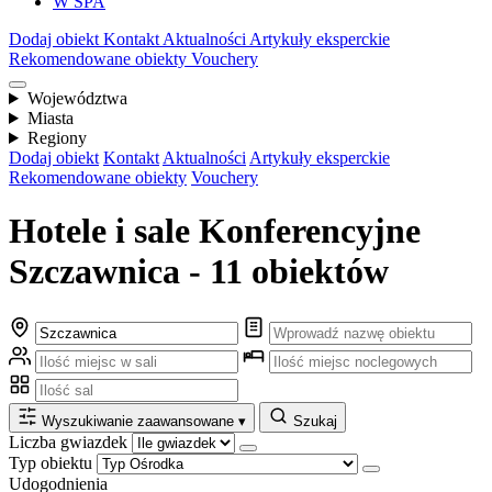
W SPA
Dodaj obiekt
Kontakt
Aktualności
Artykuły eksperckie
Rekomendowane obiekty
Vouchery
Województwa
Miasta
Regiony
Dodaj obiekt
Kontakt
Aktualności
Artykuły eksperckie
Rekomendowane obiekty
Vouchery
Hotele i sale Konferencyjne
Szczawnica - 11 obiektów
Wyszukiwanie zaawansowane
▾
Szukaj
Liczba gwiazdek
Typ obiektu
Udogodnienia