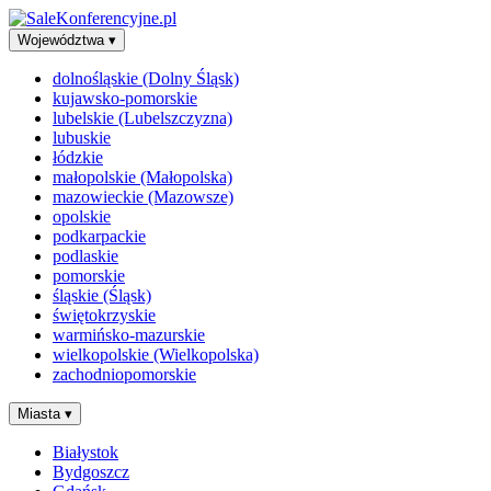
Województwa
▾
dolnośląskie (Dolny Śląsk)
kujawsko-pomorskie
lubelskie (Lubelszczyzna)
lubuskie
łódzkie
małopolskie (Małopolska)
mazowieckie (Mazowsze)
opolskie
podkarpackie
podlaskie
pomorskie
śląskie (Śląsk)
świętokrzyskie
warmińsko-mazurskie
wielkopolskie (Wielkopolska)
zachodniopomorskie
Miasta
▾
Białystok
Bydgoszcz