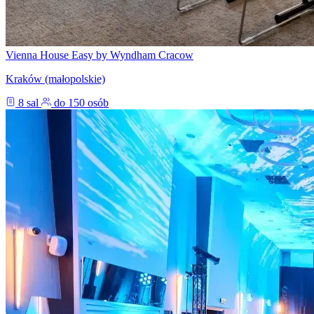
Vienna House Easy by Wyndham Cracow
Kraków (małopolskie)
8 sal
do 150 osób