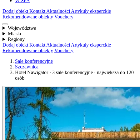
W SPA
Dodaj obiekt
Kontakt
Aktualności
Artykuły eksperckie
Rekomendowane obiekty
Vouchery
Województwa
Miasta
Regiony
Dodaj obiekt
Kontakt
Aktualności
Artykuły eksperckie
Rekomendowane obiekty
Vouchery
Sale konferencyjne
Szczawnica
Hotel Nawigator · 3 sale konferencyjne · największa do 120
osób