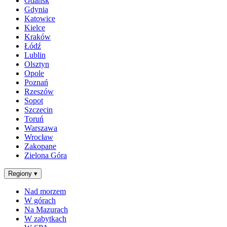
Gdańsk
Gdynia
Katowice
Kielce
Kraków
Łódź
Lublin
Olsztyn
Opole
Poznań
Rzeszów
Sopot
Szczecin
Toruń
Warszawa
Wrocław
Zakopane
Zielona Góra
Regiony
▾
Nad morzem
W górach
Na Mazurach
W zabytkach