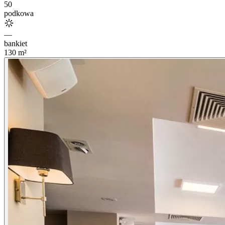
50
podkowa
—
bankiet
130
m²