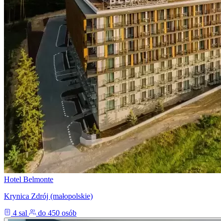
Hotel Belmonte
Krynica Zdrój (małopolskie)
4 sal
do 450 osób