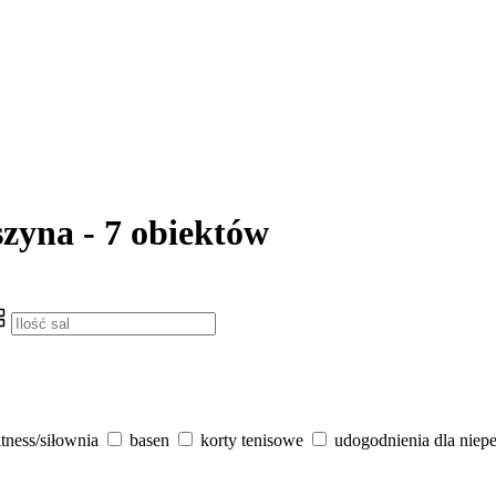
szyna - 7 obiektów
itness/siłownia
basen
korty tenisowe
udogodnienia dla niep