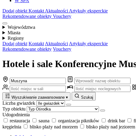
W SPA
Dodaj obiekt
Kontakt
Aktualności
Artykuły eksperckie
Rekomendowane obiekty
Vouchery
Województwa
Miasta
Regiony
Dodaj obiekt
Kontakt
Aktualności
Artykuły eksperckie
Rekomendowane obiekty
Vouchery
Hotele i sale Konferencyjne Mu
Wyszukiwanie zaawansowane
▾
Szukaj
Liczba gwiazdek
Typ obiektu
Udogodnienia
restauracja
sauna
organizacja pikników
drink bar
f
kręgielnia
blisko plaży nad morzem
blisko plaży nad jeziorem