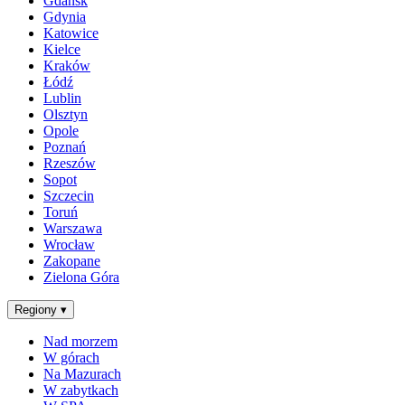
Gdańsk
Gdynia
Katowice
Kielce
Kraków
Łódź
Lublin
Olsztyn
Opole
Poznań
Rzeszów
Sopot
Szczecin
Toruń
Warszawa
Wrocław
Zakopane
Zielona Góra
Regiony
▾
Nad morzem
W górach
Na Mazurach
W zabytkach