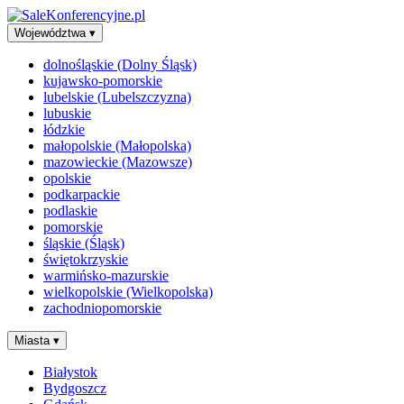
Województwa
▾
dolnośląskie (Dolny Śląsk)
kujawsko-pomorskie
lubelskie (Lubelszczyzna)
lubuskie
łódzkie
małopolskie (Małopolska)
mazowieckie (Mazowsze)
opolskie
podkarpackie
podlaskie
pomorskie
śląskie (Śląsk)
świętokrzyskie
warmińsko-mazurskie
wielkopolskie (Wielkopolska)
zachodniopomorskie
Miasta
▾
Białystok
Bydgoszcz