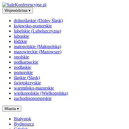
Województwa
▾
dolnośląskie (Dolny Śląsk)
kujawsko-pomorskie
lubelskie (Lubelszczyzna)
lubuskie
łódzkie
małopolskie (Małopolska)
mazowieckie (Mazowsze)
opolskie
podkarpackie
podlaskie
pomorskie
śląskie (Śląsk)
świętokrzyskie
warmińsko-mazurskie
wielkopolskie (Wielkopolska)
zachodniopomorskie
Miasta
▾
Białystok
Bydgoszcz