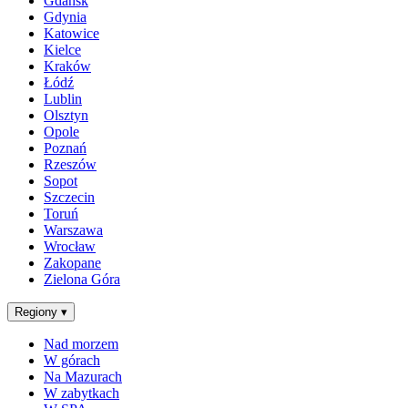
Gdańsk
Gdynia
Katowice
Kielce
Kraków
Łódź
Lublin
Olsztyn
Opole
Poznań
Rzeszów
Sopot
Szczecin
Toruń
Warszawa
Wrocław
Zakopane
Zielona Góra
Regiony
▾
Nad morzem
W górach
Na Mazurach
W zabytkach