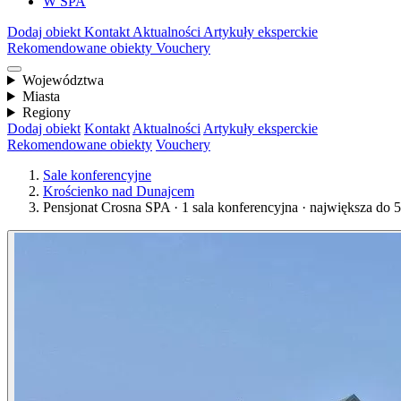
W SPA
Dodaj obiekt
Kontakt
Aktualności
Artykuły eksperckie
Rekomendowane obiekty
Vouchery
Województwa
Miasta
Regiony
Dodaj obiekt
Kontakt
Aktualności
Artykuły eksperckie
Rekomendowane obiekty
Vouchery
Sale konferencyjne
Krościenko nad Dunajcem
Pensjonat Crosna SPA · 1 sala konferencyjna · największa do 