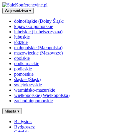
Województwa
▾
dolnośląskie (Dolny Śląsk)
kujawsko-pomorskie
lubelskie (Lubelszczyzna)
lubuskie
łódzkie
małopolskie (Małopolska)
mazowieckie (Mazowsze)
opolskie
podkarpackie
podlaskie
pomorskie
śląskie (Śląsk)
świętokrzyskie
warmińsko-mazurskie
wielkopolskie (Wielkopolska)
zachodniopomorskie
Miasta
▾
Białystok
Bydgoszcz