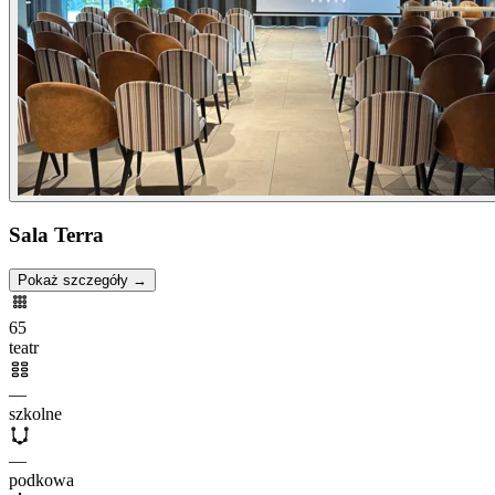
Sala Terra
Pokaż szczegóły →
65
teatr
—
szkolne
—
podkowa