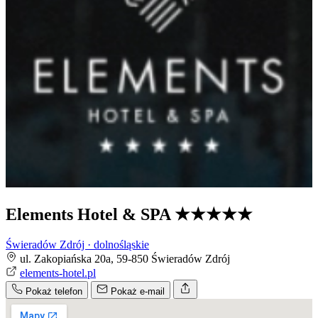
Elements Hotel & SPA
★★★★★
Świeradów Zdrój · dolnośląskie
ul. Zakopiańska 20a, 59-850 Świeradów Zdrój
elements-hotel.pl
Pokaż telefon
Pokaż e-mail