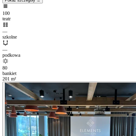
Pokaż szczegóły →
100
teatr
—
szkolne
—
podkowa
80
bankiet
201
m²