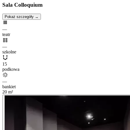
Sala Colloquium
Pokaż szczegóły →
—
teatr
—
szkolne
15
podkowa
—
bankiet
20
m²