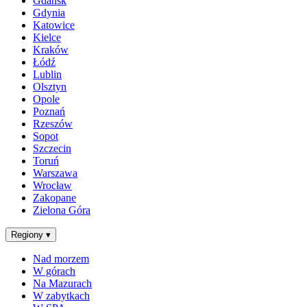
Gdańsk
Gdynia
Katowice
Kielce
Kraków
Łódź
Lublin
Olsztyn
Opole
Poznań
Rzeszów
Sopot
Szczecin
Toruń
Warszawa
Wrocław
Zakopane
Zielona Góra
Regiony
▾
Nad morzem
W górach
Na Mazurach
W zabytkach