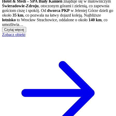
Hotel & Medi – SPA Biały Kamień
znajduje się w malowniczym
Świeradowie-Zdroju
, otoczonym górami i zielenią, co zapewnia
gościom ciszę i spokój. Od
dworca PKP
w Jeleniej Górze dzieli go
około
35 km
, co pozwala na łatwy dojazd koleją. Najbliższe
lotnisko
to Wrocław Strachowice, oddalone o około
140 km
, co
umożliwia…
Czytaj więcej
Zobacz obiekt