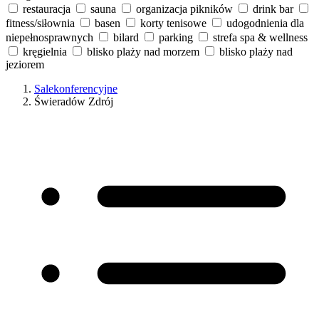
restauracja
sauna
organizacja pikników
drink bar
fitness/siłownia
basen
korty tenisowe
udogodnienia dla
niepełnosprawnych
bilard
parking
strefa spa & wellness
kręgielnia
blisko plaży nad morzem
blisko plaży nad
jeziorem
Salekonferencyjne
Świeradów Zdrój