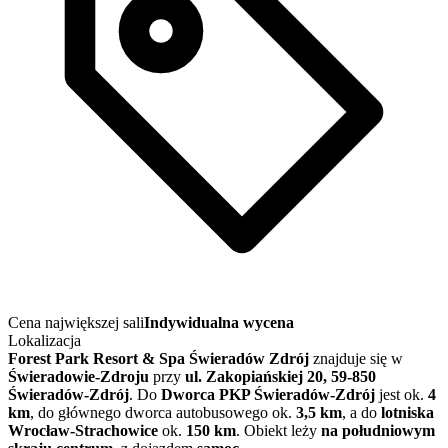
Cena największej sali
Indywidualna wycena
Lokalizacja
Forest Park Resort & Spa Świeradów Zdrój
znajduje się w
Świeradowie-Zdroju
przy
ul. Zakopiańskiej 20, 59-850
Świeradów-Zdrój
. Do
Dworca PKP Świeradów-Zdrój
jest ok.
4
km
, do głównego dworca autobusowego ok.
3,5 km
, a do
lotniska
Wrocław-Strachowice
ok.
150 km
. Obiekt leży
na południowym