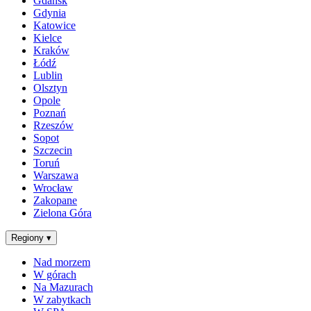
Gdańsk
Gdynia
Katowice
Kielce
Kraków
Łódź
Lublin
Olsztyn
Opole
Poznań
Rzeszów
Sopot
Szczecin
Toruń
Warszawa
Wrocław
Zakopane
Zielona Góra
Regiony
▾
Nad morzem
W górach
Na Mazurach
W zabytkach