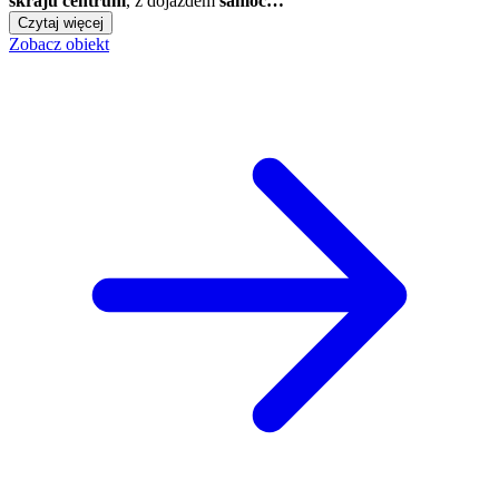
skraju centrum
, z dojazdem
samoc…
Czytaj więcej
Zobacz obiekt