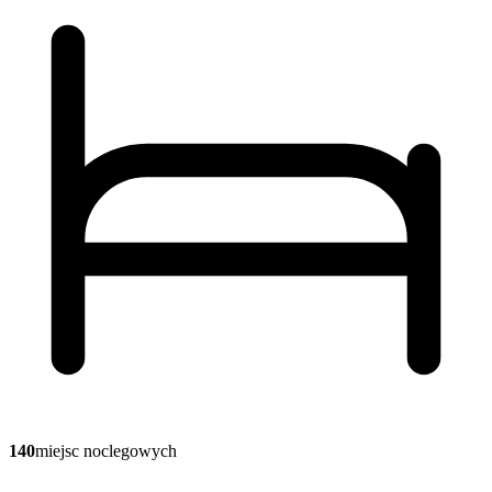
140
miejsc noclegowych