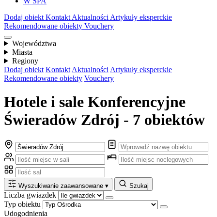
W SPA
Dodaj obiekt
Kontakt
Aktualności
Artykuły eksperckie
Rekomendowane obiekty
Vouchery
Województwa
Miasta
Regiony
Dodaj obiekt
Kontakt
Aktualności
Artykuły eksperckie
Rekomendowane obiekty
Vouchery
Hotele i sale Konferencyjne
Świeradów Zdrój - 7 obiektów
Wyszukiwanie zaawansowane
▾
Szukaj
Liczba gwiazdek
Typ obiektu
Udogodnienia