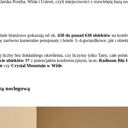
klarska Poręba, Wisła i Ustroń, czyli miejscowości z rozwiniętą bazą
ortale branżowe pokazują od ok.
430 do ponad 630 obiektów
na konfer
się zarówno kameralne pensjonaty i hotele 3–4-gwiazdkowe, jak i obie
 liczby bez dokładnego określenia, czy liczymy tylko Tatry, całe pols
cie obiektów 5*
z potencjałem konferencyjnym, m.in.
Radisson Blu 
ie
czy
Crystal Mountain w Wiśle
.
azą noclegową