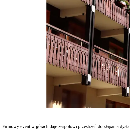
Firmowy event w górach daje zespołowi przestrzeń do złapania dyst