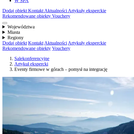
W SPA
Dodaj obiekt
Kontakt
Aktualności
Artykuły eksperckie
Rekomendowane obiekty
Vouchery
Województwa
Miasta
Regiony
Dodaj obiekt
Kontakt
Aktualności
Artykuły eksperckie
Rekomendowane obiekty
Vouchery
Salekonferencyjne
Artykuł ekspercki
Eventy firmowe w górach – pomysł na integrację