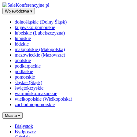
Województwa
▾
dolnośląskie (Dolny Śląsk)
kujawsko-pomorskie
lubelskie (Lubelszczyzna)
lubuskie
łódzkie
małopolskie (Małopolska)
mazowieckie (Mazowsze)
opolskie
podkarpackie
podlaskie
pomorskie
śląskie (Śląsk)
świętokrzyskie
warmińsko-mazurskie
wielkopolskie (Wielkopolska)
zachodniopomorskie
Miasta
▾
Białystok
Bydgoszcz