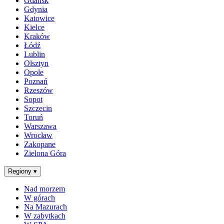
Gdańsk
Gdynia
Katowice
Kielce
Kraków
Łódź
Lublin
Olsztyn
Opole
Poznań
Rzeszów
Sopot
Szczecin
Toruń
Warszawa
Wrocław
Zakopane
Zielona Góra
Regiony
▾
Nad morzem
W górach
Na Mazurach
W zabytkach