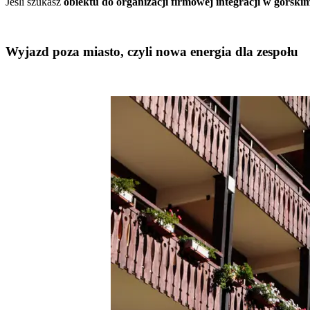
Jeśli szukasz
obiektu do organizacji firmowej integracji w górski
Wyjazd poza miasto, czyli nowa energia dla zespołu