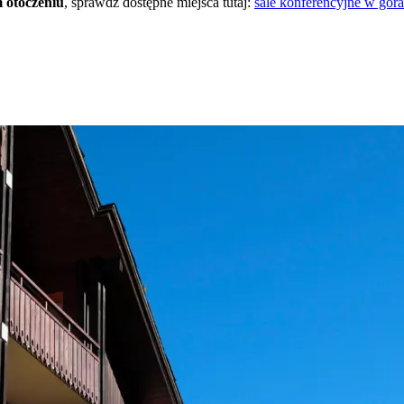
m otoczeniu
, sprawdź dostępne miejsca tutaj:
sale konferencyjne w gór