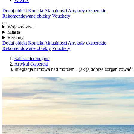
W SPA
Dodaj obiekt
Kontakt
Aktualności
Artykuły eksperckie
Rekomendowane obiekty
Vouchery
Województwa
Miasta
Regiony
Dodaj obiekt
Kontakt
Aktualności
Artykuły eksperckie
Rekomendowane obiekty
Vouchery
Salekonferencyjne
Artykuł ekspercki
Integracja firmowa nad morzem – jak ją dobrze zorganizować?