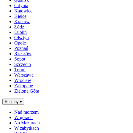
Gdańsk
Gdynia
Katowice
Kielce
Kraków
Łódź
Lublin
Olsztyn
Opole
Poznań
Rzeszów
Sopot
Szczecin
Toruń
Warszawa
Wrocław
Zakopane
Zielona Góra
Regiony
▾
Nad morzem
W górach
Na Mazurach
W zabytkach