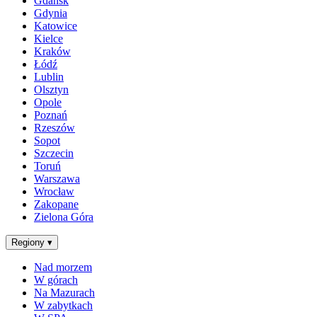
Gdańsk
Gdynia
Katowice
Kielce
Kraków
Łódź
Lublin
Olsztyn
Opole
Poznań
Rzeszów
Sopot
Szczecin
Toruń
Warszawa
Wrocław
Zakopane
Zielona Góra
Regiony
▾
Nad morzem
W górach
Na Mazurach
W zabytkach