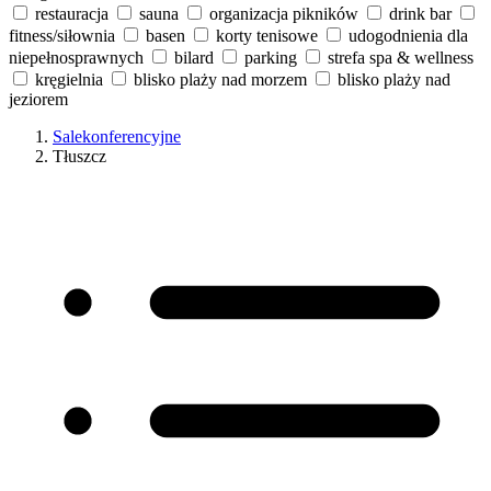
restauracja
sauna
organizacja pikników
drink bar
fitness/siłownia
basen
korty tenisowe
udogodnienia dla
niepełnosprawnych
bilard
parking
strefa spa & wellness
kręgielnia
blisko plaży nad morzem
blisko plaży nad
jeziorem
Salekonferencyjne
Tłuszcz