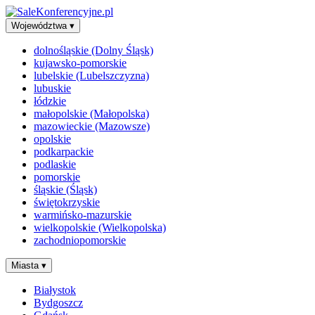
Województwa
▾
dolnośląskie (Dolny Śląsk)
kujawsko-pomorskie
lubelskie (Lubelszczyzna)
lubuskie
łódzkie
małopolskie (Małopolska)
mazowieckie (Mazowsze)
opolskie
podkarpackie
podlaskie
pomorskie
śląskie (Śląsk)
świętokrzyskie
warmińsko-mazurskie
wielkopolskie (Wielkopolska)
zachodniopomorskie
Miasta
▾
Białystok
Bydgoszcz