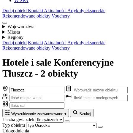
W SPA
Dodaj obiekt
Kontakt
Aktualności
Artykuły eksperckie
Rekomendowane obiekty
Vouchery
Województwa
Miasta
Regiony
Dodaj obiekt
Kontakt
Aktualności
Artykuły eksperckie
Rekomendowane obiekty
Vouchery
Hotele i sale Konferencyjne
Tłuszcz - 2 obiekty
Wyszukiwanie zaawansowane
▾
Szukaj
Liczba gwiazdek
Typ obiektu
Udogodnienia