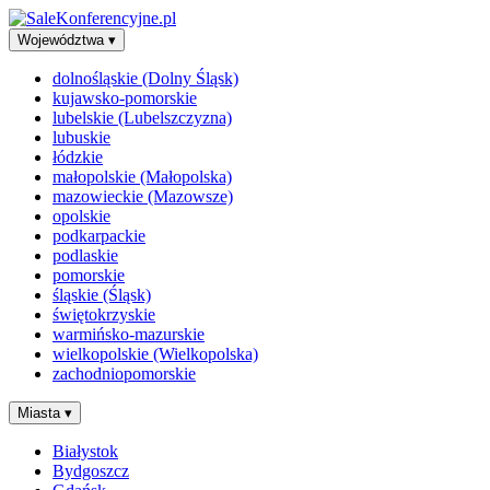
Województwa
▾
dolnośląskie (Dolny Śląsk)
kujawsko-pomorskie
lubelskie (Lubelszczyzna)
lubuskie
łódzkie
małopolskie (Małopolska)
mazowieckie (Mazowsze)
opolskie
podkarpackie
podlaskie
pomorskie
śląskie (Śląsk)
świętokrzyskie
warmińsko-mazurskie
wielkopolskie (Wielkopolska)
zachodniopomorskie
Miasta
▾
Białystok
Bydgoszcz