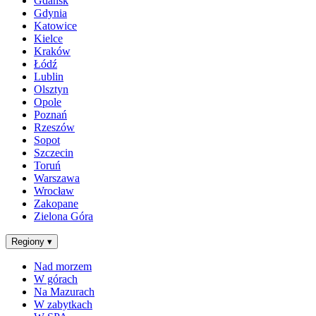
Gdańsk
Gdynia
Katowice
Kielce
Kraków
Łódź
Lublin
Olsztyn
Opole
Poznań
Rzeszów
Sopot
Szczecin
Toruń
Warszawa
Wrocław
Zakopane
Zielona Góra
Regiony
▾
Nad morzem
W górach
Na Mazurach
W zabytkach