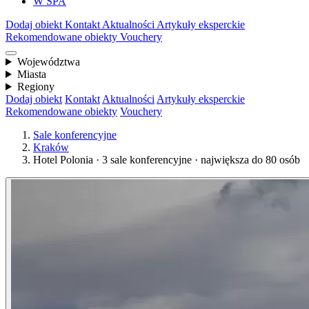
W SPA
Dodaj obiekt
Kontakt
Aktualności
Artykuły eksperckie
Rekomendowane obiekty
Vouchery
Województwa
Miasta
Regiony
Dodaj obiekt
Kontakt
Aktualności
Artykuły eksperckie
Rekomendowane obiekty
Vouchery
Sale konferencyjne
Kraków
Hotel Polonia · 3 sale konferencyjne · największa do 80 osób