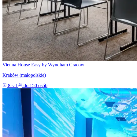
Vienna House Easy by Wyndham Cracow
Kraków (małopolskie)
8 sal
do 150 osób