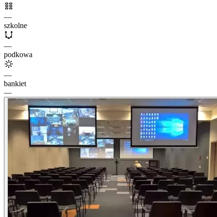
—
szkolne
—
podkowa
—
bankiet
—