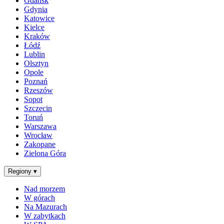
Gdańsk
Gdynia
Katowice
Kielce
Kraków
Łódź
Lublin
Olsztyn
Opole
Poznań
Rzeszów
Sopot
Szczecin
Toruń
Warszawa
Wrocław
Zakopane
Zielona Góra
Regiony
▾
Nad morzem
W górach
Na Mazurach
W zabytkach