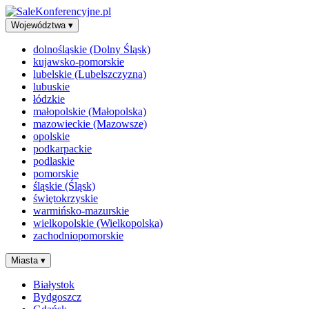
Województwa
▾
dolnośląskie (Dolny Śląsk)
kujawsko-pomorskie
lubelskie (Lubelszczyzna)
lubuskie
łódzkie
małopolskie (Małopolska)
mazowieckie (Mazowsze)
opolskie
podkarpackie
podlaskie
pomorskie
śląskie (Śląsk)
świętokrzyskie
warmińsko-mazurskie
wielkopolskie (Wielkopolska)
zachodniopomorskie
Miasta
▾
Białystok
Bydgoszcz