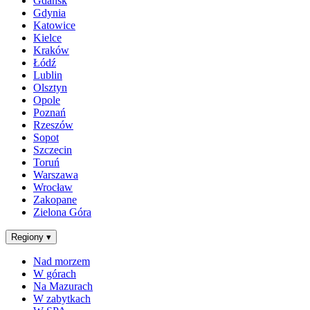
Gdańsk
Gdynia
Katowice
Kielce
Kraków
Łódź
Lublin
Olsztyn
Opole
Poznań
Rzeszów
Sopot
Szczecin
Toruń
Warszawa
Wrocław
Zakopane
Zielona Góra
Regiony
▾
Nad morzem
W górach
Na Mazurach
W zabytkach