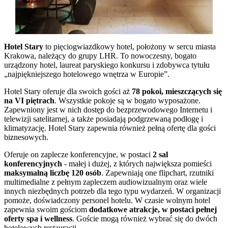
Hotel Stary
to pięciogwiazdkowy hotel, położony w sercu miasta
Krakowa, należący do grupy LHR. To nowoczesny, bogato
urządzony hotel, laureat paryskiego konkursu i zdobywca tytułu
„najpiękniejszego hotelowego wnętrza w Europie”.
Hotel Stary oferuje dla swoich gości aż
78 pokoi, mieszczących się
na VI piętrach
. Wszystkie pokoje są w bogato wyposażone.
Zapewniony jest w nich dostęp do bezprzewodowego Internetu i
telewizji satelitarnej, a także posiadają podgrzewaną podłogę i
klimatyzację. Hotel Stary zapewnia również pełną ofertę dla gości
biznesowych.
Oferuje on zaplecze konferencyjne, w postaci
2 sal
konferencyjnych
- małej i dużej, z których największa pomieści
maksymalną liczbę 120 osób
. Zapewniają one flipchart, rzutniki
multimedialne z pełnym zapleczem audiowizualnym oraz wiele
innych niezbędnych potrzeb dla tego typu wydarzeń. W organizacji
pomoże, doświadczony personel hotelu. W czasie wolnym hotel
zapewnia swoim gościom
dodatkowe atrakcje, w postaci pełnej
oferty spa i wellness
. Goście mogą również wybrać się do dwóch
hotelowych restauracji.