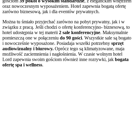
gościom
39 pokoi o wysokim standardzie
, z eleganckim wnętrzem
oraz nowoczesnym wyposażeniem. Hotel zapewnia bogatą ofertę
zarówno biznesową, jak i dla eventów prywatnych.
Można tu śmiało przyjechać zarówno na pobyt prywatny, jak i w
związku z pracą. Jeśli chodzi o ofertę konferencyjno- biznesową, to
hotel udostępnia w tej materii
2 sale konferencyjne
. Maksymalnie
pomieszczą one w połączeniu
do 90 gości
. Wszystkie sale są bogato
i nowocześnie wyposażone. Posiadaja wszelki potrzebny
sprzęt
audiowizualny i biurowy.
Oprócz tego są klimatyzowane, maja
możliwość zaciemnienia i nagłośnienia. W czasie wolnym hotel
Lord zapewnia swoim gościom również inne rozrywki, jak
bogata
ofertę spa i wellness
.