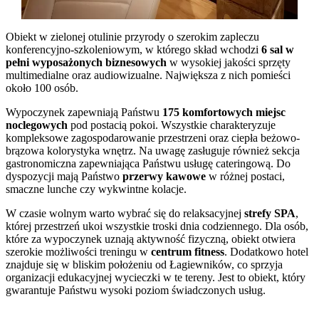
Obiekt w zielonej otulinie przyrody o szerokim zapleczu
konferencyjno-szkoleniowym, w którego skład wchodzi
6 sal w
pełni wyposażonych biznesowych
w wysokiej jakości sprzęty
multimedialne oraz audiowizualne. Największa z nich pomieści
około 100 osób.
Wypoczynek zapewniają Państwu
175 komfortowych miejsc
noclegowych
pod postacią pokoi. Wszystkie charakteryzuje
kompleksowe zagospodarowanie przestrzeni oraz ciepła beżowo-
brązowa kolorystyka wnętrz. Na uwagę zasługuje również sekcja
gastronomiczna zapewniająca Państwu usługę cateringową. Do
dyspozycji mają Państwo
przerwy kawowe
w różnej postaci,
smaczne lunche czy wykwintne kolacje.
W czasie wolnym warto wybrać się do relaksacyjnej
strefy SPA
,
której przestrzeń ukoi wszystkie troski dnia codziennego. Dla osób,
które za wypoczynek uznają aktywność fizyczną, obiekt otwiera
szerokie możliwości treningu w
centrum fitness
. Dodatkowo hotel
znajduje się w bliskim położeniu od Łagiewników, co sprzyja
organizacji edukacyjnej wycieczki w te tereny. Jest to obiekt, który
gwarantuje Państwu wysoki poziom świadczonych usług.