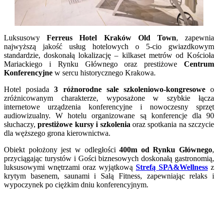
Luksusowy
Ferreus Hotel Kraków Old Town
, zapewnia
najwyższą jakość usług hotelowych o 5-cio gwiazdkowym
standardzie, doskonałą lokalizację – kilkaset metrów od Kościoła
Mariackiego i Rynku Głównego oraz prestiżowe
Centrum
Konferencyjne
w sercu historycznego Krakowa.
Hotel posiada
3 różnorodne sale szkoleniowo-kongresowe
o
zróżnicowanym charakterze, wyposażone w szybkie łącza
internetowe urządzenia konferencyjne i nowoczesny sprzęt
audiowizualny. W hotelu organizowane są konferencje dla 90
słuchaczy,
prestiżowe kursy i szkolenia
oraz spotkania na szczycie
dla węższego grona kierownictwa.
Obiekt położony jest w odległości
400m od Rynku Głównego
,
przyciągając turystów i Gości biznesowych doskonałą gastronomią,
luksusowymi wnętrzami oraz wyjątkową
Strefą SPA&Wellness
z
krytym basenem, saunami i Salą Fitness, zapewniając relaks i
wypoczynek po ciężkim dniu konferencyjnym.