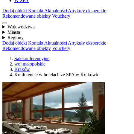
W SPA
Dodaj obiekt
Kontakt
Aktualności
Artykuły eksperckie
Rekomendowane obiekty
Vouchery
Województwa
Miasta
Regiony
Dodaj obiekt
Kontakt
Aktualności
Artykuły eksperckie
Rekomendowane obiekty
Vouchery
Salekonferencyjne
woj.małopolskie
Kraków
Konferencje w hotelach ze SPA w Krakowie