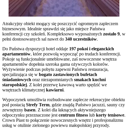
Atrakcyjny obiekt mogący się poszczycić ogromnym zapleczem
biznesowym. Idealnie sprawdzi się jako miejsce Państwa
konferencji czy szkoleń. Kompleksowo wyposażonych
zostało 9
, w
pełni dostosowanych sal nawet do
340 uczestników
.
Do Państwa dyspozycji hotel oddaje
197 pokoi i eleganckich
apartamentów
, które pozwolą wypocząć po trudach konferencji.
Pokoje są funkcjonalnie umeblowane, zaś nowoczesne wnętrza
apartamentów dopełnia szeroka gama ożywczych kolorów.
Wyżywienie podczas pobytu zapewni Państwu restauracja,
specjalizująca się w
bogato zastawionych bufetach
śniadaniowych
oraz niezapomnianych
smakach kuchni
staropolskiej
. Z kolei przerwę kawową warto spędzić we
wnętrzach klimatycznej
kawiarni
.
Wypoczynek umożliwia rozbudowane zaplecze rekreacyjne obiektu
pod postacią
Strefy Term
, gdzie znajdą Państwo jacuzzi, sauny czy
zewnętrzny
basen
. Z kolei dla łaknących aktywniejszego
odpoczynku przeznaczone jest
centrum fitness
lub
korty tenisowe
.
Crown Piast to połączenie nowoczesnych wnętrz i profesjonalizmu
usług w otulinie zielonego powiewu małopolskiej przyrody.