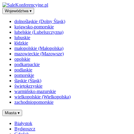
Województwa
▾
dolnośląskie (Dolny Śląsk)
kujawsko-pomorskie
lubelskie (Lubelszczyzna)
lubuskie
łódzkie
małopolskie (Małopolska)
mazowieckie (Mazowsze)
opolskie
podkarpackie
podlaskie
pomorskie
śląskie (Śląsk)
świętokrzyskie
warmińsko-mazurskie
wielkopolskie (Wielkopolska)
zachodniopomorskie
Miasta
▾
Białystok
Bydgoszcz