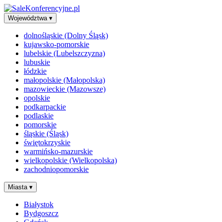
Województwa
▾
dolnośląskie (Dolny Śląsk)
kujawsko-pomorskie
lubelskie (Lubelszczyzna)
lubuskie
łódzkie
małopolskie (Małopolska)
mazowieckie (Mazowsze)
opolskie
podkarpackie
podlaskie
pomorskie
śląskie (Śląsk)
świętokrzyskie
warmińsko-mazurskie
wielkopolskie (Wielkopolska)
zachodniopomorskie
Miasta
▾
Białystok
Bydgoszcz