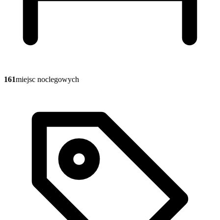
161
miejsc noclegowych