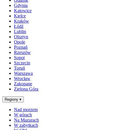
Gdańsk
Gdynia
Katowice
Kielce
Kraków
Łódź
Lublin
Olsztyn
Opole
Poznań
Rzeszów
Sopot
Szczecin
Toruń
Warszawa
Wrocław
Zakopane
Zielona Góra
Regiony
▾
Nad morzem
W górach
Na Mazurach
W zabytkach