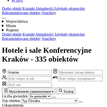
W SPA
Dodaj obiekt
Kontakt
Aktualności
Artykuły eksperckie
Rekomendowane obiekty
Vouchery
Województwa
Miasta
Regiony
Dodaj obiekt
Kontakt
Aktualności
Artykuły eksperckie
Rekomendowane obiekty
Vouchery
Hotele i sale Konferencyjne
Kraków - 335 obiektów
Wyszukiwanie zaawansowane
▾
Szukaj
Liczba gwiazdek
Typ obiektu
Udogodnienia