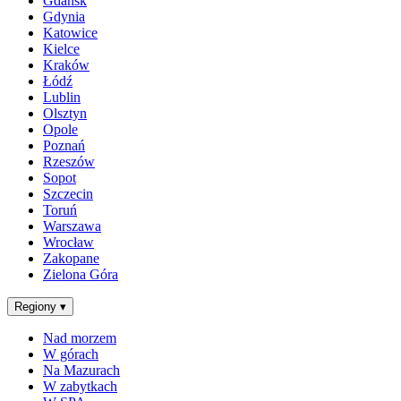
Gdańsk
Gdynia
Katowice
Kielce
Kraków
Łódź
Lublin
Olsztyn
Opole
Poznań
Rzeszów
Sopot
Szczecin
Toruń
Warszawa
Wrocław
Zakopane
Zielona Góra
Regiony
▾
Nad morzem
W górach
Na Mazurach
W zabytkach