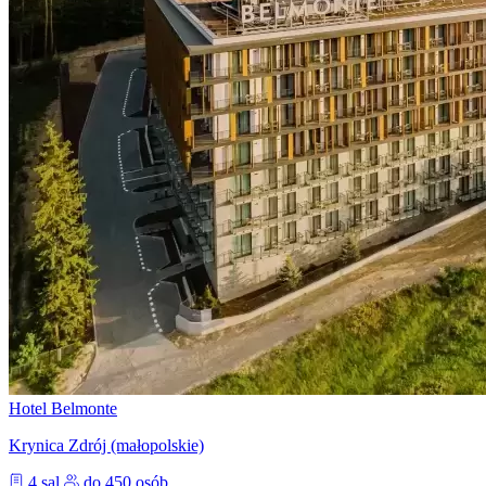
Hotel Belmonte
Krynica Zdrój (małopolskie)
4 sal
do 450 osób