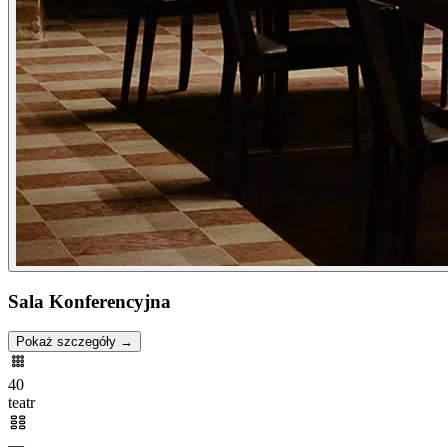
Sala Konferencyjna
Pokaż szczegóły →
40
teatr
—