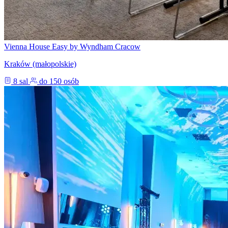
Vienna House Easy by Wyndham Cracow
Kraków (małopolskie)
8 sal
do 150 osób