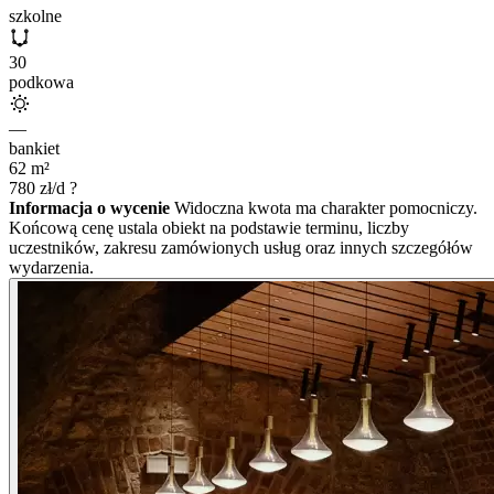
szkolne
30
podkowa
—
bankiet
62
m²
780
zł/d
?
Informacja o wycenie
Widoczna kwota ma charakter pomocniczy.
Końcową cenę ustala obiekt na podstawie terminu, liczby
uczestników, zakresu zamówionych usług oraz innych szczegółów
wydarzenia.