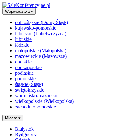
Województwa
▾
dolnośląskie (Dolny Śląsk)
kujawsko-pomorskie
lubelskie (Lubelszczyzna)
lubuskie
łódzkie
małopolskie (Małopolska)
mazowieckie (Mazowsze)
opolskie
podkarpackie
podlaskie
pomorskie
śląskie (Śląsk)
świętokrzyskie
warmińsko-mazurskie
wielkopolskie (Wielkopolska)
zachodniopomorskie
Miasta
▾
Białystok
Bydgoszcz