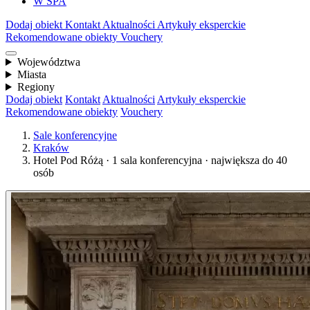
W SPA
Dodaj obiekt
Kontakt
Aktualności
Artykuły eksperckie
Rekomendowane obiekty
Vouchery
Województwa
Miasta
Regiony
Dodaj obiekt
Kontakt
Aktualności
Artykuły eksperckie
Rekomendowane obiekty
Vouchery
Sale konferencyjne
Kraków
Hotel Pod Różą · 1 sala konferencyjna · największa do 40
osób