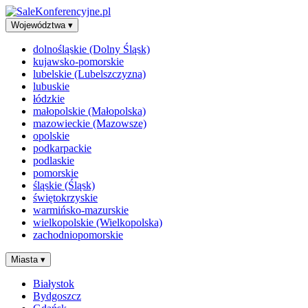
Województwa
▾
dolnośląskie (Dolny Śląsk)
kujawsko-pomorskie
lubelskie (Lubelszczyzna)
lubuskie
łódzkie
małopolskie (Małopolska)
mazowieckie (Mazowsze)
opolskie
podkarpackie
podlaskie
pomorskie
śląskie (Śląsk)
świętokrzyskie
warmińsko-mazurskie
wielkopolskie (Wielkopolska)
zachodniopomorskie
Miasta
▾
Białystok
Bydgoszcz