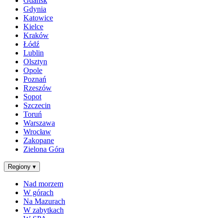
Gdańsk
Gdynia
Katowice
Kielce
Kraków
Łódź
Lublin
Olsztyn
Opole
Poznań
Rzeszów
Sopot
Szczecin
Toruń
Warszawa
Wrocław
Zakopane
Zielona Góra
Regiony
▾
Nad morzem
W górach
Na Mazurach
W zabytkach