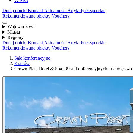
W SPA
Dodaj obiekt
Kontakt
Aktualności
Artykuły eksperckie
Rekomendowane obiekty
Vouchery
Województwa
Miasta
Regiony
Dodaj obiekt
Kontakt
Aktualności
Artykuły eksperckie
Rekomendowane obiekty
Vouchery
Sale konferencyjne
Kraków
Crown Piast Hotel & Spa · 8 sal konferencyjnych · największa