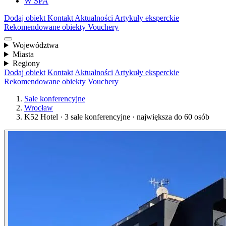
W SPA
Dodaj obiekt
Kontakt
Aktualności
Artykuły eksperckie
Rekomendowane obiekty
Vouchery
Województwa
Miasta
Regiony
Dodaj obiekt
Kontakt
Aktualności
Artykuły eksperckie
Rekomendowane obiekty
Vouchery
Sale konferencyjne
Wrocław
K52 Hotel · 3 sale konferencyjne · największa do 60 osób