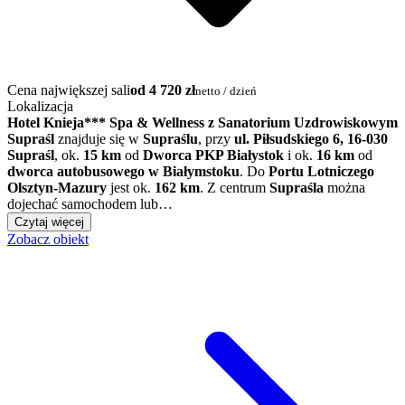
Cena największej sali
od 4 720 zł
netto / dzień
Lokalizacja
Hotel Knieja*** Spa & Wellness z Sanatorium Uzdrowiskowym
Supraśl
znajduje się w
Supraślu
, przy
ul. Piłsudskiego 6, 16-030
Supraśl
, ok.
15 km
od
Dworca PKP Białystok
i ok.
16 km
od
dworca autobusowego w Białymstoku
. Do
Portu Lotniczego
Olsztyn-Mazury
jest ok.
162 km
. Z centrum
Supraśla
można
dojechać samochodem lub…
Czytaj więcej
Zobacz obiekt