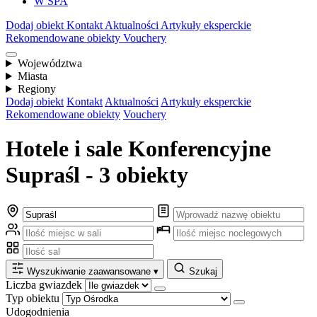
W SPA
Dodaj obiekt
Kontakt
Aktualności
Artykuły eksperckie
Rekomendowane obiekty
Vouchery
Województwa
Miasta
Regiony
Dodaj obiekt
Kontakt
Aktualności
Artykuły eksperckie
Rekomendowane obiekty
Vouchery
Hotele i sale Konferencyjne
Supraśl - 3 obiekty
Wyszukiwanie zaawansowane
▾
Szukaj
Liczba gwiazdek
Typ obiektu
Udogodnienia