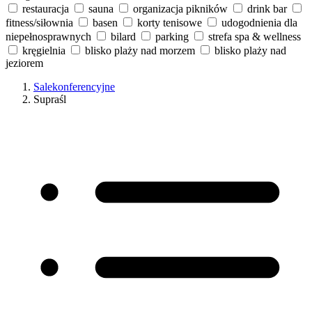
restauracja
sauna
organizacja pikników
drink bar
fitness/siłownia
basen
korty tenisowe
udogodnienia dla
niepełnosprawnych
bilard
parking
strefa spa & wellness
kręgielnia
blisko plaży nad morzem
blisko plaży nad
jeziorem
Salekonferencyjne
Supraśl