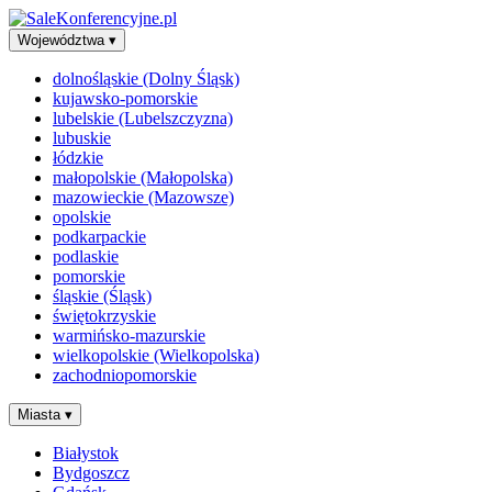
Województwa
▾
dolnośląskie (Dolny Śląsk)
kujawsko-pomorskie
lubelskie (Lubelszczyzna)
lubuskie
łódzkie
małopolskie (Małopolska)
mazowieckie (Mazowsze)
opolskie
podkarpackie
podlaskie
pomorskie
śląskie (Śląsk)
świętokrzyskie
warmińsko-mazurskie
wielkopolskie (Wielkopolska)
zachodniopomorskie
Miasta
▾
Białystok
Bydgoszcz