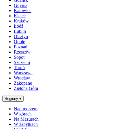
Gdańsk
Gdynia
Katowice
Kielce
Kraków
Łódź
Lublin
Olsztyn
Opole
Poznań
Rzeszów
Sopot
Szczecin
Toruń
Warszawa
Wrocław
Zakopane
Zielona Góra
Regiony
▾
Nad morzem
W górach
Na Mazurach
W zabytkach