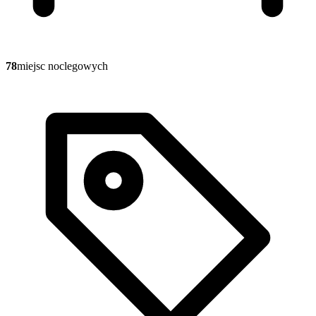
78
miejsc noclegowych