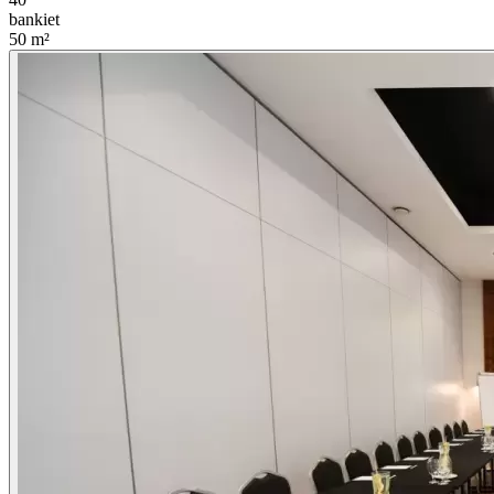
bankiet
50
m²