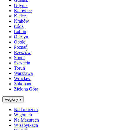
Gdańsk
Gdynia
Katowice
Kielce
Kraków
Łódź
Lublin
Olsztyn
Opole
Poznań
Rzeszów
Sopot
Szczecin
Toruń
Warszawa
Wrocław
Zakopane
Zielona Góra
Regiony
▾
Nad morzem
W górach
Na Mazurach
W zabytkach