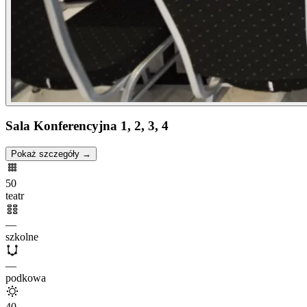
Sala Konferencyjna 1, 2, 3, 4
Pokaż szczegóły →
50
teatr
—
szkolne
—
podkowa
40