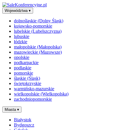
Województwa
▾
dolnośląskie (Dolny Śląsk)
kujawsko-pomorskie
lubelskie (Lubelszczyzna)
lubuskie
łódzkie
małopolskie (Małopolska)
mazowieckie (Mazowsze)
opolskie
podkarpackie
podlaskie
pomorskie
śląskie (Śląsk)
świętokrzyskie
warmińsko-mazurskie
wielkopolskie (Wielkopolska)
zachodniopomorskie
Miasta
▾
Białystok
Bydgoszcz