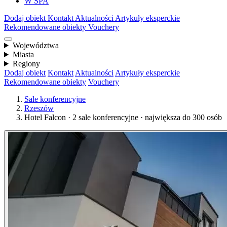
W SPA
Dodaj obiekt
Kontakt
Aktualności
Artykuły eksperckie
Rekomendowane obiekty
Vouchery
Województwa
Miasta
Regiony
Dodaj obiekt
Kontakt
Aktualności
Artykuły eksperckie
Rekomendowane obiekty
Vouchery
Sale konferencyjne
Rzeszów
Hotel Falcon · 2 sale konferencyjne · największa do 300 osób