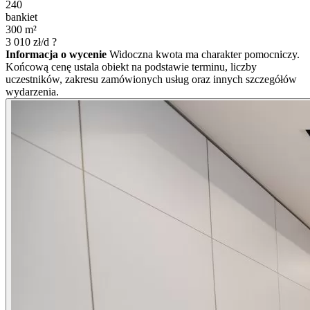
240
bankiet
300
m²
3 010
zł/d
?
Informacja o wycenie
Widoczna kwota ma charakter pomocniczy.
Końcową cenę ustala obiekt na podstawie terminu, liczby
uczestników, zakresu zamówionych usług oraz innych szczegółów
wydarzenia.