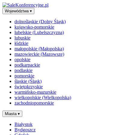
Województwa
▾
dolnośląskie (Dolny Śląsk)
kujawsko-pomorskie
lubelskie (Lubelszczyzna)
lubuskie
łódzkie
małopolskie (Małopolska)
mazowieckie (Mazowsze)
opolskie
podkarpackie
podlaskie
pomorskie
śląskie (Śląsk)
świętokrzyskie
warmińsko-mazurskie
wielkopolskie (Wielkopolska)
zachodniopomorskie
Miasta
▾
Białystok
Bydgoszcz