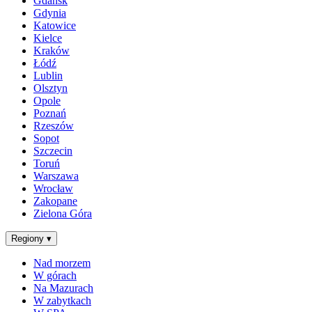
Gdańsk
Gdynia
Katowice
Kielce
Kraków
Łódź
Lublin
Olsztyn
Opole
Poznań
Rzeszów
Sopot
Szczecin
Toruń
Warszawa
Wrocław
Zakopane
Zielona Góra
Regiony
▾
Nad morzem
W górach
Na Mazurach
W zabytkach