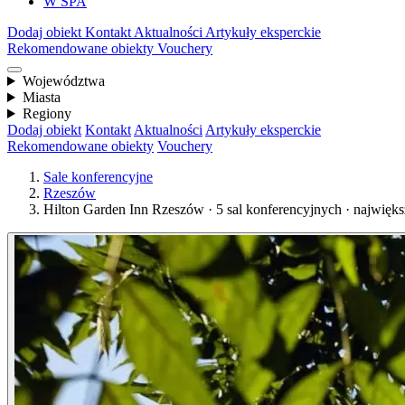
W SPA
Dodaj obiekt
Kontakt
Aktualności
Artykuły eksperckie
Rekomendowane obiekty
Vouchery
Województwa
Miasta
Regiony
Dodaj obiekt
Kontakt
Aktualności
Artykuły eksperckie
Rekomendowane obiekty
Vouchery
Sale konferencyjne
Rzeszów
Hilton Garden Inn Rzeszów · 5 sal konferencyjnych · najwięk