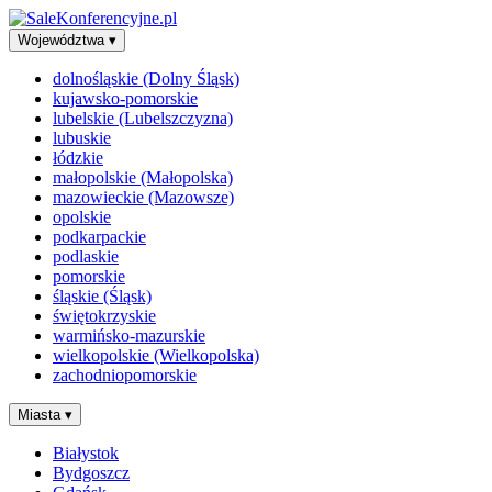
Województwa
▾
dolnośląskie (Dolny Śląsk)
kujawsko-pomorskie
lubelskie (Lubelszczyzna)
lubuskie
łódzkie
małopolskie (Małopolska)
mazowieckie (Mazowsze)
opolskie
podkarpackie
podlaskie
pomorskie
śląskie (Śląsk)
świętokrzyskie
warmińsko-mazurskie
wielkopolskie (Wielkopolska)
zachodniopomorskie
Miasta
▾
Białystok
Bydgoszcz