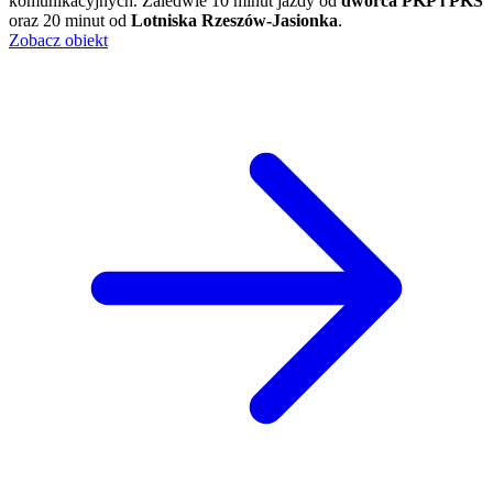
komunikacyjnych. Zaledwie 10 minut jazdy od
dworca PKP i PKS
oraz 20 minut od
Lotniska Rzeszów-Jasionka
.
Zobacz obiekt