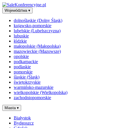
Województwa
▾
dolnośląskie (Dolny Śląsk)
kujawsko-pomorskie
lubelskie (Lubelszczyzna)
lubuskie
łódzkie
małopolskie (Małopolska)
mazowieckie (Mazowsze)
opolskie
podkarpackie
podlaskie
pomorskie
śląskie (Śląsk)
świętokrzyskie
warmińsko-mazurskie
wielkopolskie (Wielkopolska)
zachodniopomorskie
Miasta
▾
Białystok
Bydgoszcz