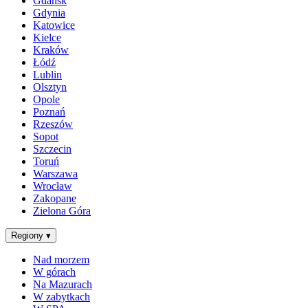
Gdańsk
Gdynia
Katowice
Kielce
Kraków
Łódź
Lublin
Olsztyn
Opole
Poznań
Rzeszów
Sopot
Szczecin
Toruń
Warszawa
Wrocław
Zakopane
Zielona Góra
Regiony
▾
Nad morzem
W górach
Na Mazurach
W zabytkach