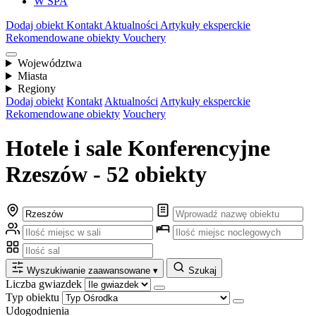
W SPA
Dodaj obiekt
Kontakt
Aktualności
Artykuły eksperckie
Rekomendowane obiekty
Vouchery
Województwa
Miasta
Regiony
Dodaj obiekt
Kontakt
Aktualności
Artykuły eksperckie
Rekomendowane obiekty
Vouchery
Hotele i sale Konferencyjne
Rzeszów - 52 obiekty
Wyszukiwanie zaawansowane
▾
Szukaj
Liczba gwiazdek
Typ obiektu
Udogodnienia