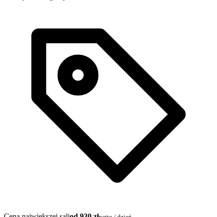
Cena największej sali
od 930 zł
netto / dzień