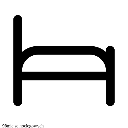
98
miejsc noclegowych