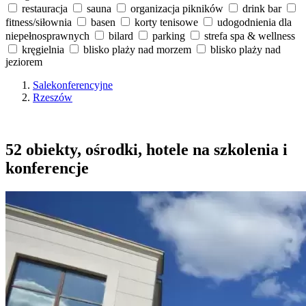
restauracja
sauna
organizacja pikników
drink bar
fitness/siłownia
basen
korty tenisowe
udogodnienia dla
niepełnosprawnych
bilard
parking
strefa spa & wellness
kręgielnia
blisko plaży nad morzem
blisko plaży nad
jeziorem
Salekonferencyjne
Rzeszów
52 obiekty, ośrodki, hotele na szkolenia i
konferencje