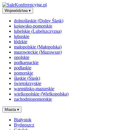
Województwa
▾
dolnośląskie (Dolny Śląsk)
kujawsko-pomorskie
lubelskie (Lubelszczyzna)
lubuskie
łódzkie
małopolskie (Małopolska)
mazowieckie (Mazowsze)
opolskie
podkarpackie
podlaskie
pomorskie
śląskie (Śląsk)
świętokrzyskie
warmińsko-mazurskie
wielkopolskie (Wielkopolska)
zachodniopomorskie
Miasta
▾
Białystok
Bydgoszcz