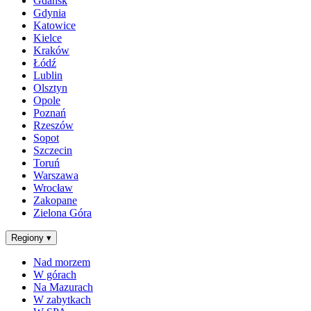
Gdańsk
Gdynia
Katowice
Kielce
Kraków
Łódź
Lublin
Olsztyn
Opole
Poznań
Rzeszów
Sopot
Szczecin
Toruń
Warszawa
Wrocław
Zakopane
Zielona Góra
Regiony
▾
Nad morzem
W górach
Na Mazurach
W zabytkach