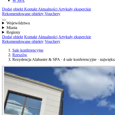
W SPA
Dodaj obiekt
Kontakt
Aktualności
Artykuły eksperckie
Rekomendowane obiekty
Vouchery
Województwa
Miasta
Regiony
Dodaj obiekt
Kontakt
Aktualności
Artykuły eksperckie
Rekomendowane obiekty
Vouchery
Sale konferencyjne
Rzeszów
Rezydencja Alabaster & SPA · 4 sale konferencyjne · najwięks