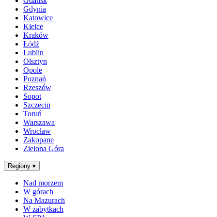
Gdańsk
Gdynia
Katowice
Kielce
Kraków
Łódź
Lublin
Olsztyn
Opole
Poznań
Rzeszów
Sopot
Szczecin
Toruń
Warszawa
Wrocław
Zakopane
Zielona Góra
Regiony
▾
Nad morzem
W górach
Na Mazurach
W zabytkach