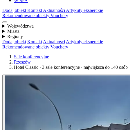
W SPA
Dodaj obiekt
Kontakt
Aktualności
Artykuły eksperckie
Rekomendowane obiekty
Vouchery
Województwa
Miasta
Regiony
Dodaj obiekt
Kontakt
Aktualności
Artykuły eksperckie
Rekomendowane obiekty
Vouchery
Sale konferencyjne
Rzeszów
Hotel Classic · 3 sale konferencyjne · największa do 140 osób