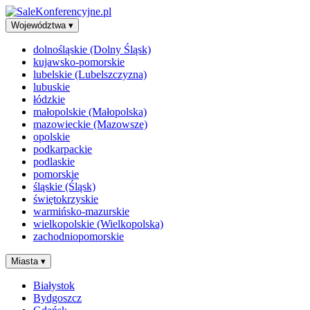
Województwa
▾
dolnośląskie (Dolny Śląsk)
kujawsko-pomorskie
lubelskie (Lubelszczyzna)
lubuskie
łódzkie
małopolskie (Małopolska)
mazowieckie (Mazowsze)
opolskie
podkarpackie
podlaskie
pomorskie
śląskie (Śląsk)
świętokrzyskie
warmińsko-mazurskie
wielkopolskie (Wielkopolska)
zachodniopomorskie
Miasta
▾
Białystok
Bydgoszcz