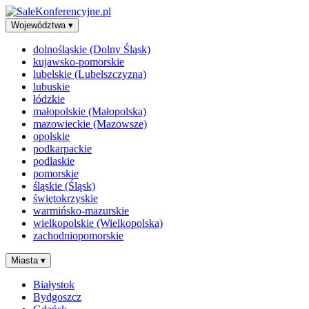
Województwa
▾
dolnośląskie (Dolny Śląsk)
kujawsko-pomorskie
lubelskie (Lubelszczyzna)
lubuskie
łódzkie
małopolskie (Małopolska)
mazowieckie (Mazowsze)
opolskie
podkarpackie
podlaskie
pomorskie
śląskie (Śląsk)
świętokrzyskie
warmińsko-mazurskie
wielkopolskie (Wielkopolska)
zachodniopomorskie
Miasta
▾
Białystok
Bydgoszcz