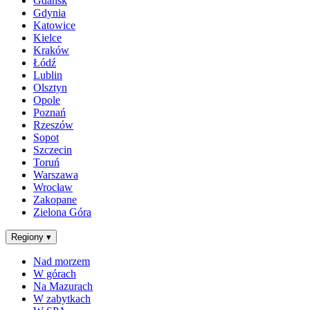
Gdańsk
Gdynia
Katowice
Kielce
Kraków
Łódź
Lublin
Olsztyn
Opole
Poznań
Rzeszów
Sopot
Szczecin
Toruń
Warszawa
Wrocław
Zakopane
Zielona Góra
Regiony
▾
Nad morzem
W górach
Na Mazurach
W zabytkach