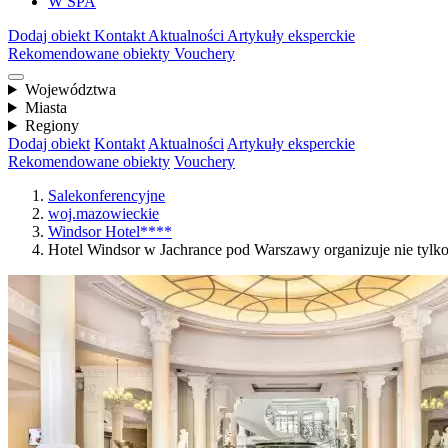
W SPA
Dodaj obiekt
Kontakt
Aktualności
Artykuły eksperckie
Rekomendowane obiekty
Vouchery
Województwa
Miasta
Regiony
Dodaj obiekt
Kontakt
Aktualności
Artykuły eksperckie
Rekomendowane obiekty
Vouchery
Salekonferencyjne
woj.mazowieckie
Windsor Hotel****
Hotel Windsor w Jachrance pod Warszawy organizuje nie tylko 