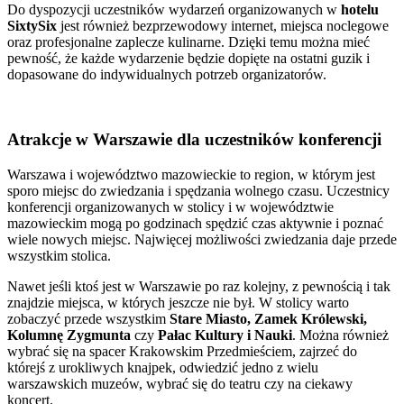
Do dyspozycji uczestników wydarzeń organizowanych w
hotelu
SixtySix
jest również bezprzewodowy internet, miejsca noclegowe
oraz profesjonalne zaplecze kulinarne. Dzięki temu można mieć
pewność, że każde wydarzenie będzie dopięte na ostatni guzik i
dopasowane do indywidualnych potrzeb organizatorów.
Atrakcje w Warszawie dla uczestników konferencji
Warszawa i województwo mazowieckie to region, w którym jest
sporo miejsc do zwiedzania i spędzania wolnego czasu. Uczestnicy
konferencji organizowanych w stolicy i w województwie
mazowieckim mogą po godzinach spędzić czas aktywnie i poznać
wiele nowych miejsc. Najwięcej możliwości zwiedzania daje przede
wszystkim stolica.
Nawet jeśli ktoś jest w Warszawie po raz kolejny, z pewnością i tak
znajdzie miejsca, w których jeszcze nie był. W stolicy warto
zobaczyć przede wszystkim
Stare Miasto, Zamek Królewski,
Kolumnę Zygmunta
czy
Pałac Kultury i Nauki
. Można również
wybrać się na spacer Krakowskim Przedmieściem, zajrzeć do
którejś z urokliwych knajpek, odwiedzić jedno z wielu
warszawskich muzeów, wybrać się do teatru czy na ciekawy
koncert.