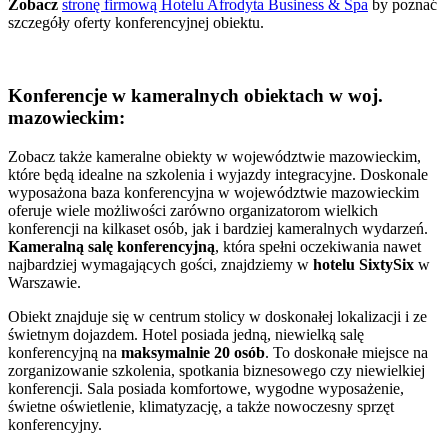
Zobacz
stronę firmową Hotelu Afrodyta Business & Spa
by poznać
szczegóły oferty konferencyjnej obiektu.
Konferencje w kameralnych obiektach w woj.
mazowieckim:
Zobacz także kameralne obiekty w województwie mazowieckim,
które będą idealne na szkolenia i wyjazdy integracyjne. Doskonale
wyposażona baza konferencyjna w województwie mazowieckim
oferuje wiele możliwości zarówno organizatorom wielkich
konferencji na kilkaset osób, jak i bardziej kameralnych wydarzeń.
Kameralną salę konferencyjną
, która spełni oczekiwania nawet
najbardziej wymagających gości, znajdziemy w
hotelu SixtySix
w
Warszawie.
Obiekt znajduje się w centrum stolicy w doskonałej lokalizacji i ze
świetnym dojazdem. Hotel posiada jedną, niewielką salę
konferencyjną na
maksymalnie 20 osób
. To doskonałe miejsce na
zorganizowanie szkolenia, spotkania biznesowego czy niewielkiej
konferencji. Sala posiada komfortowe, wygodne wyposażenie,
świetne oświetlenie, klimatyzację, a także nowoczesny sprzęt
konferencyjny.