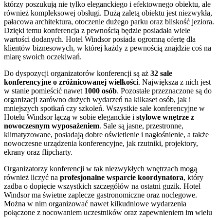
którzy poszukują nie tylko eleganckiego i efektownego obiektu, ale
również kompleksowej obsługi. Dużą zaletą obiektu jest niezwykła,
pałacowa architektura, otoczenie dużego parku oraz bliskość jeziora.
Dzięki temu konferencja z pewnością będzie posiadała wiele
wartości dodanych. Hotel Windsor posiada ogromną ofertę dla
klientów biznesowych, w której każdy z pewnością znajdzie coś na
miarę swoich oczekiwań.
Do dyspozycji organizatorów konferencji są aż
32 sale
konferencyjne o zróżnicowanej wielkości
. Największa z nich jest
w stanie pomieścić nawet
1000 osób
. Pozostałe przeznaczone są do
organizacji zarówno dużych wydarzeń na kilkaset osób, jak i
mniejszych spotkań czy szkoleń. Wszystkie sale konferencyjne w
Hotelu Windsor łączą w sobie eleganckie i
stylowe wnętrze z
nowoczesnym wyposażeniem
. Sale są jasne, przestronne,
klimatyzowane, posiadają dobre oświetlenie i nagłośnienie, a także
nowoczesne urządzenia konferencyjne, jak rzutniki, projektory,
ekrany oraz flipcharty.
Organizatorzy konferencji w tak niezwykłych wnętrzach mogą
również liczyć na
profesjonalne wsparcie koordynatora
, który
zadba o dopięcie wszystkich szczegółów na ostatni guzik. Hotel
Windsor ma świetne zaplecze gastronomiczne oraz noclegowe.
Można w nim organizować nawet kilkudniowe wydarzenia
połączone z nocowaniem uczestników oraz zapewnieniem im wielu