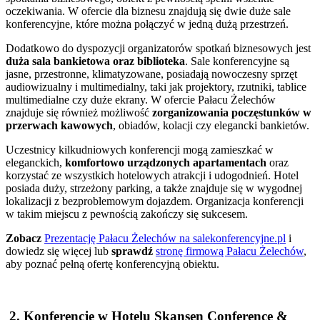
oczekiwania. W ofercie dla biznesu znajdują się dwie duże sale
konferencyjne, które można połączyć w jedną dużą przestrzeń.
Dodatkowo do dyspozycji organizatorów spotkań biznesowych jest
duża sala bankietowa oraz biblioteka
. Sale konferencyjne są
jasne, przestronne, klimatyzowane, posiadają nowoczesny sprzęt
audiowizualny i multimedialny, taki jak projektory, rzutniki, tablice
multimedialne czy duże ekrany. W ofercie Pałacu Żelechów
znajduje się również możliwość
zorganizowania poczęstunków w
przerwach kawowych
, obiadów, kolacji czy elegancki bankietów.
Uczestnicy kilkudniowych konferencji mogą zamieszkać w
eleganckich,
komfortowo urządzonych apartamentach
oraz
korzystać ze wszystkich hotelowych atrakcji i udogodnień. Hotel
posiada duży, strzeżony parking, a także znajduje się w wygodnej
lokalizacji z bezproblemowym dojazdem. Organizacja konferencji
w takim miejscu z pewnością zakończy się sukcesem.
Zobacz
Prezentację Pałacu Żelechów na salekonferencyjne.pl
i
dowiedz się więcej lub
sprawdź
stronę firmową Pałacu Żelechów
,
aby poznać pełną ofertę konferencyjną obiektu.
2. Konferencje w Hotelu Skansen Conference &