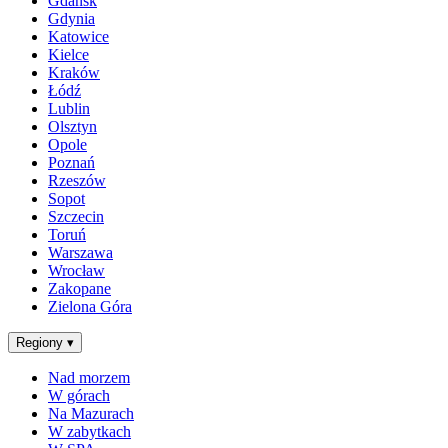
Gdańsk
Gdynia
Katowice
Kielce
Kraków
Łódź
Lublin
Olsztyn
Opole
Poznań
Rzeszów
Sopot
Szczecin
Toruń
Warszawa
Wrocław
Zakopane
Zielona Góra
Regiony
▾
Nad morzem
W górach
Na Mazurach
W zabytkach