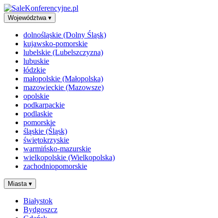
Województwa
▾
dolnośląskie (Dolny Śląsk)
kujawsko-pomorskie
lubelskie (Lubelszczyzna)
lubuskie
łódzkie
małopolskie (Małopolska)
mazowieckie (Mazowsze)
opolskie
podkarpackie
podlaskie
pomorskie
śląskie (Śląsk)
świętokrzyskie
warmińsko-mazurskie
wielkopolskie (Wielkopolska)
zachodniopomorskie
Miasta
▾
Białystok
Bydgoszcz