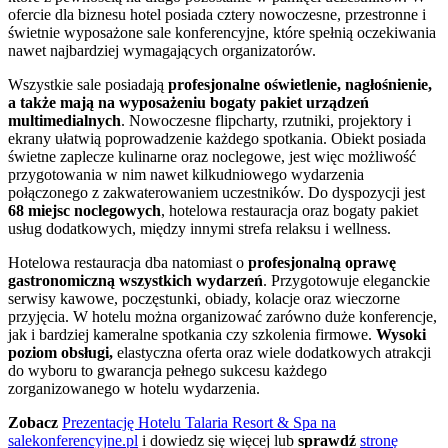
ofercie dla biznesu hotel posiada cztery nowoczesne, przestronne i
świetnie wyposażone sale konferencyjne, które spełnią oczekiwania
nawet najbardziej wymagających organizatorów.
Wszystkie sale posiadają
profesjonalne oświetlenie, nagłośnienie,
a także mają na wyposażeniu bogaty pakiet urządzeń
multimedialnych
. Nowoczesne flipcharty, rzutniki, projektory i
ekrany ułatwią poprowadzenie każdego spotkania. Obiekt posiada
świetne zaplecze kulinarne oraz noclegowe, jest więc możliwość
przygotowania w nim nawet kilkudniowego wydarzenia
połączonego z zakwaterowaniem uczestników. Do dyspozycji jest
68 miejsc noclegowych
, hotelowa restauracja oraz bogaty pakiet
usług dodatkowych, między innymi strefa relaksu i wellness.
Hotelowa restauracja dba natomiast o
profesjonalną oprawę
gastronomiczną wszystkich wydarzeń
. Przygotowuje eleganckie
serwisy kawowe, poczęstunki, obiady, kolacje oraz wieczorne
przyjęcia. W hotelu można organizować zarówno duże konferencje,
jak i bardziej kameralne spotkania czy szkolenia firmowe.
Wysoki
poziom obsługi,
elastyczna oferta oraz wiele dodatkowych atrakcji
do wyboru to gwarancja pełnego sukcesu każdego
zorganizowanego w hotelu wydarzenia.
Zobacz
Prezentację Hotelu Talaria Resort & Spa na
salekonferencyjne.pl
i dowiedz się więcej lub
sprawdź
stronę