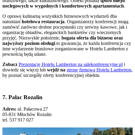
branżowego, także kilkudniowego. Obiekt posiada
sporo miejsc
noclegowych w wygodnych i komfortowych apartamentach
.
O oprawę kulinarną wszystkich biznesowych wydarzeń dba
natomiast
hotelowa restauracja
. Organizatorzy konferencji mogą
zamówić zarówno drobne poczęstunki czy serwisy kawowe, jak i
organizację obiadów, eleganckich bankietów czy wieczornych
przyjęć. Niezwykłe położenie,
bogata oferta dla biznesu oraz
najwyższy poziom obsługi
to gwarancja, że każda konferencja czy
inne wydarzenie branżowe zorganizowane w Hotelu Lamberton z
pewnością będą udane.
Zobacz
Prezentację Hotelu Lamberton na salekonferencyjne.pl
i
dowiedz się więcej lub
wejdź na
stronę firmową Hotelu Lamberton
,
by poznać szczegóły oferty konferencyjnej obiektu.
7. Pałac Rozalin
Adres:
ul. Pałacowa 27
05-831 Młochów Rozalin
tel. 537 917 027