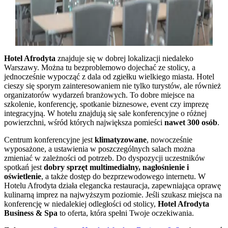
Hotel Afrodyta
znajduje się w dobrej lokalizacji niedaleko
Warszawy. Można tu bezproblemowo dojechać ze stolicy, a
jednocześnie wypocząć z dala od zgiełku wielkiego miasta. Hotel
cieszy się sporym zainteresowaniem nie tylko turystów, ale również
organizatorów wydarzeń branżowych. To dobre miejsce na
szkolenie, konferencję, spotkanie biznesowe, event czy imprezę
integracyjną. W hotelu znajdują się sale konferencyjne o różnej
powierzchni, wśród których największa pomieści
nawet 300 osób
.
Centrum konferencyjne jest
klimatyzowane
, nowocześnie
wyposażone, a ustawienia w poszczególnych salach można
zmieniać w zależności od potrzeb. Do dyspozycji uczestników
spotkań jest
dobry sprzęt multimedialny, nagłośnienie i
oświetlenie
, a także dostęp do bezprzewodowego internetu. W
Hotelu Afrodyta działa elegancka restauracja, zapewniająca oprawę
kulinarną imprez na najwyższym poziomie. Jeśli szukasz miejsca na
konferencję w niedalekiej odległości od stolicy,
Hotel Afrodyta
Business & Spa
to oferta, która spełni Twoje oczekiwania.