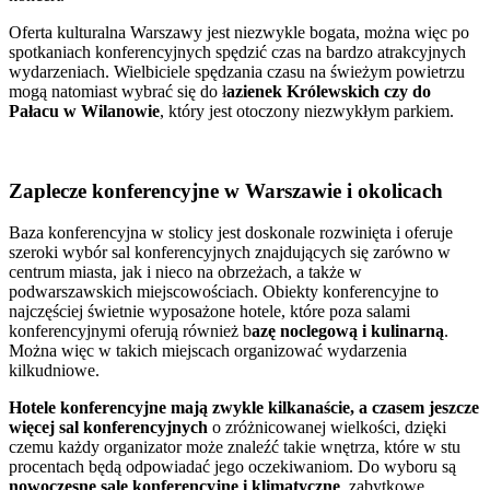
Oferta kulturalna Warszawy jest niezwykle bogata, można więc po
spotkaniach konferencyjnych spędzić czas na bardzo atrakcyjnych
wydarzeniach. Wielbiciele spędzania czasu na świeżym powietrzu
mogą natomiast wybrać się do ł
azienek Królewskich czy do
Pałacu w Wilanowie
, który jest otoczony niezwykłym parkiem.
Zaplecze konferencyjne w Warszawie i okolicach
Baza konferencyjna w stolicy jest doskonale rozwinięta i oferuje
szeroki wybór sal konferencyjnych znajdujących się zarówno w
centrum miasta, jak i nieco na obrzeżach, a także w
podwarszawskich miejscowościach. Obiekty konferencyjne to
najczęściej świetnie wyposażone hotele, które poza salami
konferencyjnymi oferują również b
azę noclegową i kulinarną
.
Można więc w takich miejscach organizować wydarzenia
kilkudniowe.
Hotele konferencyjne mają zwykle kilkanaście, a czasem jeszcze
więcej sal konferencyjnych
o zróżnicowanej wielkości, dzięki
czemu każdy organizator może znaleźć takie wnętrza, które w stu
procentach będą odpowiadać jego oczekiwaniom. Do wyboru są
nowoczesne sale konferencyjne i klimatyczne
, zabytkowe