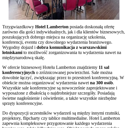
Trzygwiazdkowy
Hotel Lamberton
posiada doskonałą ofertę
zarówno dla gości indywidualnych, jak i dla klientów biznesowych,
poszukujących dobrego miejsca na organizację szkolenia,
konferencji, eventu czy dowolnego wydarzenia branżowego.
Wygodny dojazd i
dobra komunikacja z warszawskimi
lotniskami
to możliwość zorganizowania tu wydarzenia nawet na
międzynarodową skalę.
W ofercie biznesowej Hotelu Lamberton znajdziemy
11 sal
konferencyjnych
o zróżnicowanej powierzchni. Sale można
dowolnie łączyć, zwiększając przez to przestrzeń konferencyjną. W
obiekcie można organizować wydarzenia nawet
na 300 osób
.
Wszystkie sale konferencyjne są nowocześnie zaprojektowane i
wyposażone z dbałością o najdrobniejsze szczegóły. Posiadają
świetne nagłośnienie i oświetlenie, a także wszystkie niezbędne
sprzęty konferencyjne.
Do dyspozycji uczestników wydarzeń są między innymi rzutniki,
projektory, flipcharty czy tablice multimedialne. Hotel Lamberton
zapewnia kompleksowe przygotowanie każdego wydarzenia