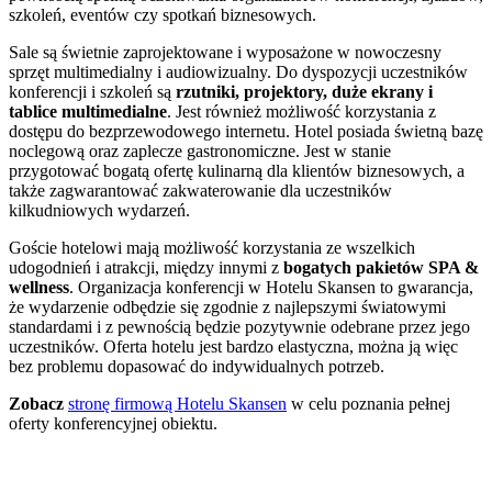
szkoleń, eventów czy spotkań biznesowych.
Sale są świetnie zaprojektowane i wyposażone w nowoczesny
sprzęt multimedialny i audiowizualny. Do dyspozycji uczestników
konferencji i szkoleń są
rzutniki, projektory, duże ekrany i
tablice multimedialne
. Jest również możliwość korzystania z
dostępu do bezprzewodowego internetu. Hotel posiada świetną bazę
noclegową oraz zaplecze gastronomiczne. Jest w stanie
przygotować bogatą ofertę kulinarną dla klientów biznesowych, a
także zagwarantować zakwaterowanie dla uczestników
kilkudniowych wydarzeń.
Goście hotelowi mają możliwość korzystania ze wszelkich
udogodnień i atrakcji, między innymi z
bogatych pakietów SPA &
wellness
. Organizacja konferencji w Hotelu Skansen to gwarancja,
że wydarzenie odbędzie się zgodnie z najlepszymi światowymi
standardami i z pewnością będzie pozytywnie odebrane przez jego
uczestników. Oferta hotelu jest bardzo elastyczna, można ją więc
bez problemu dopasować do indywidualnych potrzeb.
Zobacz
stronę firmową Hotelu Skansen
w celu poznania pełnej
oferty konferencyjnej obiektu.