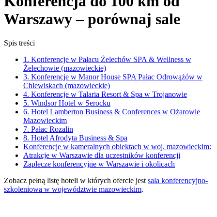
Konferencja do 100 km od
Warszawy – porównaj sale
Spis treści
1. Konferencje w Pałacu Żelechów SPA & Wellness w
Żelechowie (mazowieckie)
3. Konferencje w Manor House SPA Pałac Odrowążów w
Chlewiskach (mazowieckie)
4. Konferencje w Talaria Resort & Spa w Trojanowie
5. Windsor Hotel w Serocku
6. Hotel Lamberton Business & Conferences w Ożarowie
Mazowieckim
7. Pałac Rozalin
8. Hotel Afrodyta Business & Spa
Konferencje w kameralnych obiektach w woj. mazowieckim:
Atrakcje w Warszawie dla uczestników konferencji
Zaplecze konferencyjne w Warszawie i okolicach
Zobacz pełną listę hoteli w których ofercie jest
sala konferencyjno-
szkoleniowa w województwie mazowieckim
.