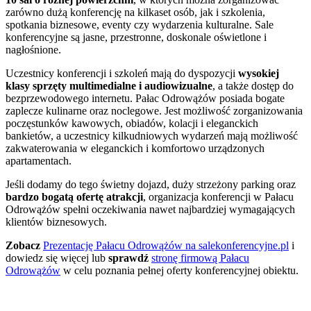
zarówno dużą konferencję na kilkaset osób, jak i szkolenia,
spotkania biznesowe, eventy czy wydarzenia kulturalne. Sale
konferencyjne są jasne, przestronne, doskonale oświetlone i
nagłośnione.
Uczestnicy konferencji i szkoleń mają do dyspozycji
wysokiej
klasy sprzęty multimedialne i audiowizualne
, a także dostęp do
bezprzewodowego internetu. Pałac Odrowążów posiada bogate
zaplecze kulinarne oraz noclegowe. Jest możliwość zorganizowania
poczęstunków kawowych, obiadów, kolacji i eleganckich
bankietów, a uczestnicy kilkudniowych wydarzeń mają możliwość
zakwaterowania w eleganckich i komfortowo urządzonych
apartamentach.
Jeśli dodamy do tego świetny dojazd, duży strzeżony parking oraz
bardzo bogatą ofertę atrakcji
, organizacja konferencji w Pałacu
Odrowążów spełni oczekiwania nawet najbardziej wymagających
klientów biznesowych.
Zobacz
Prezentację Pałacu Odrowążów na salekonferencyjne.pl
i
dowiedz się więcej lub
sprawdź
stronę firmową Pałacu
Odrowążów
w celu poznania pełnej oferty konferencyjnej obiektu.