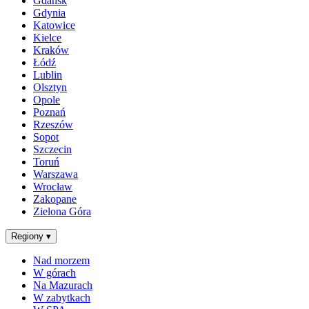
Gdańsk
Gdynia
Katowice
Kielce
Kraków
Łódź
Lublin
Olsztyn
Opole
Poznań
Rzeszów
Sopot
Szczecin
Toruń
Warszawa
Wrocław
Zakopane
Zielona Góra
Regiony
▾
Nad morzem
W górach
Na Mazurach
W zabytkach