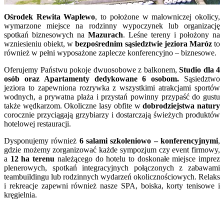
Ośrodek Rewita Waplewo
, to położone w malowniczej okolicy,
wymarzone miejsce na rodzinny wypoczynek lub organizację
spotkań biznesowych na
Mazurach
. Leśne tereny i położony na
wzniesieniu obiekt, w
bezpośrednim sąsiedztwie jeziora Maróz
to
również w pełni wyposażone zaplecze konferencyjno – biznesowe.
Oferujemy Państwu pokoje dwuosobowe z balkonem,
Studio dla 4
osób oraz Apartamenty dedykowane 6 osobom.
Sąsiedztwo
jeziora to zapewniona rozrywka z wszystkimi atrakcjami sportów
wodnych, a prywatna plaża i przystań powinny przypaść do gustu
także wędkarzom. Okoliczne lasy obfite w
dobrodziejstwa natury
corocznie przyciągają grzybiarzy i dostarczają świeżych produktów
hotelowej restauracji.
Dysponujemy również
6 salami szkoleniowo – konferencyjnymi
,
gdzie możemy zorganizować każde sympozjum czy event firmowy,
a
12 ha terenu
należącego do hotelu to doskonałe miejsce imprez
plenerowych, spotkań integracyjnych połączonych z zabawami
teambuildingu lub rodzinnych wydarzeń okolicznościowych. Relaks
i rekreacje zapewni również nasze SPA, boiska, korty tenisowe i
kręgielnia.