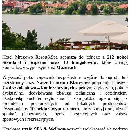
Hotel Mrągowo Resort&Spa zaprasza do jednego z
212 pokoi
Standard i Superior oraz 10 bungalowów
, które oferują
komfortowy wypoczynek na
Mazurach
.
Większość pokoi zapewnia bezpośrednie wyjście do ogrodu lub
przestronny taras.
Nasze Centrum Biznesowe
proponuje Państwu
7 sal szkoleniowo – konferencyjnych
z pełnym zapleczem, pokoje
dyskusyjne, dedykowaną obsługą techniczną i cateringiem.
Doskonałą kuchnia regionalna i staropolska opiera się na
produktach pochodzących od lokalnych producentów.
Dysponujemy
10 hektarowym terenem
, który sprzyja organizacji
spotkań plenerowych, imprez integracyjnych oraz zabaw
sportowych i rekreacyjnych.
Hotelowa
strefa SPA & Wellness
pozwoli zrelaksować się podczas