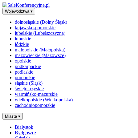
Województwa
▾
dolnośląskie (Dolny Śląsk)
kujawsko-pomorskie
lubelskie (Lubelszczyzna)
lubuskie
łódzkie
małopolskie (Małopolska)
mazowieckie (Mazowsze)
opolskie
podkarpackie
podlaskie
pomorskie
śląskie (Śląsk)
świętokrzyskie
warmińsko-mazurskie
wielkopolskie (Wielkopolska)
zachodniopomorskie
Miasta
▾
Białystok
Bydgoszcz