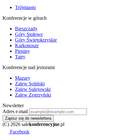
Trójmiasto
Konferencje w górach
Bieszczady
Góry Stołowe
Góry Świętokrzyskie
Karkonosze
Pieniny
Tatry
Konferencje nad jeziorami
Mazury
Zalew Soliński
Zalew Sulejowski
Zalew Zegrzyński
Newsletter
Adres e-mail
Zapisz się do newslettera
(C) 2026 sale
konferencyjne
.pl
Facebook