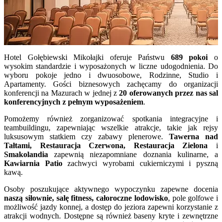
Hotel Gołębiewski Mikołajki oferuje Państwu
689 pokoi
o
wysokim standardzie i wyposażonych w liczne udogodnienia. Do
wyboru pokoje jedno i dwuosobowe, Rodzinne, Studio i
Apartamenty. Gości biznesowych zachęcamy do organizacji
konferencji na Mazurach w jednej z
20 oferowanych przez nas sal
konferencyjnych z pełnym wyposażeniem
.
Pomożemy również zorganizować spotkania integracyjne i
teambuildingu, zapewniając wszelkie atrakcje, takie jak rejsy
luksusowym statkiem czy zabawy plenerowe.
Tawerna nad
Tałtami, Restauracja Czerwona, Restauracja Zielona
i
Smakolandia
zapewnią niezapomniane doznania kulinarne, a
Kawiarnia Patio
zachwyci wyrobami cukierniczymi i pyszną
kawą.
Osoby poszukujące aktywnego wypoczynku zapewne docenia
naszą siłownie, salę fitness, całoroczne lodowisko
, pole golfowe i
możliwość jazdy konnej, a dostęp do jeziora zapewni korzystanie z
atrakcji wodnych. Dostępne są również baseny kryte i zewnętrzne