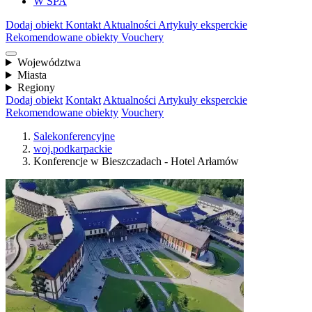
W SPA
Dodaj obiekt
Kontakt
Aktualności
Artykuły eksperckie
Rekomendowane obiekty
Vouchery
Województwa
Miasta
Regiony
Dodaj obiekt
Kontakt
Aktualności
Artykuły eksperckie
Rekomendowane obiekty
Vouchery
Salekonferencyjne
woj.podkarpackie
Konferencje w Bieszczadach - Hotel Arłamów