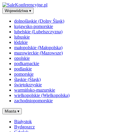
Województwa
▾
dolnośląskie (Dolny Śląsk)
kujawsko-pomorskie
lubelskie (Lubelszczyzna)
lubuskie
łódzkie
małopolskie (Małopolska)
mazowieckie (Mazowsze)
opolskie
podkarpackie
podlaskie
pomorskie
śląskie (Śląsk)
świętokrzyskie
warmińsko-mazurskie
wielkopolskie (Wielkopolska)
zachodniopomorskie
Miasta
▾
Białystok
Bydgoszcz