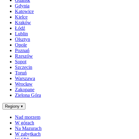
Gdańsk
Gdynia
Katowice
Kielce
Kraków
Łódź
Lublin
Olsztyn
Opole
Poznań
Rzeszów
Sopot
Szczecin
Toruń
Warszawa
Wrocław
Zakopane
Zielona Góra
Regiony
▾
Nad morzem
W górach
Na Mazurach
W zabytkach