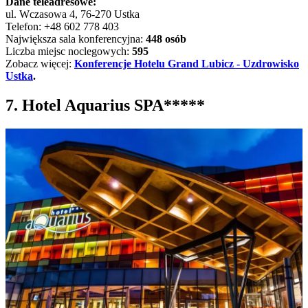
Dane teleadresowe:
ul. Wczasowa 4, 76-270 Ustka
Telefon: +48 602 778 403
Największa sala konferencyjna:
448 osób
Liczba miejsc noclegowych:
595
Zobacz więcej:
Konferencje Hotelu Grand Lubicz - Uzdrowisko
Ustka
.
7. Hotel Aquarius SPA*****