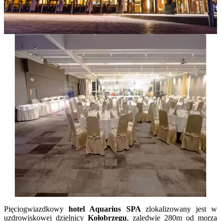
Pięciogwiazdkowy
hotel Aquarius SPA
zlokalizowany jest w
uzdrowiskowej dzielnicy
Kołobrzegu
, zaledwie 280m od morza