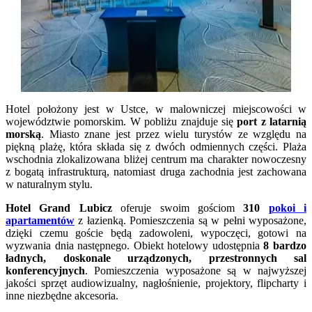
Hotel położony jest w Ustce, w malowniczej miejscowości w
województwie pomorskim. W pobliżu znajduje się
port z latarnią
morską
. Miasto znane jest przez wielu turystów ze względu na
piękną plażę, która składa się z dwóch odmiennych części. Plaża
wschodnia zlokalizowana bliżej centrum ma charakter nowoczesny
z bogatą infrastrukturą, natomiast druga zachodnia jest zachowana
w naturalnym stylu.
Hotel Grand Lubicz
oferuje swoim gościom
310
pokoi i
apartamentów
z łazienką. Pomieszczenia są w pełni wyposażone,
dzięki czemu goście będą zadowoleni, wypoczęci, gotowi na
wyzwania dnia następnego. Obiekt hotelowy udostępnia
8 bardzo
ładnych, doskonale urządzonych, przestronnych sal
konferencyjnych
. Pomieszczenia wyposażone są w najwyższej
jakości sprzęt audiowizualny, nagłośnienie, projektory, flipcharty i
inne niezbędne akcesoria.