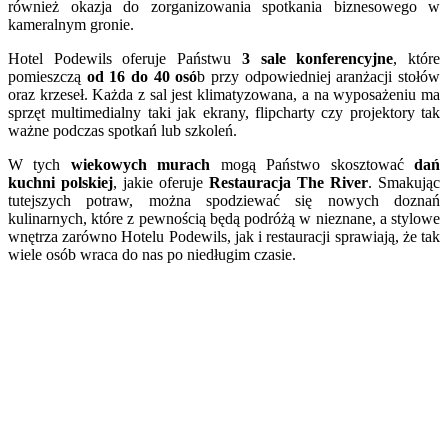
również okazja do zorganizowania spotkania biznesowego w
kameralnym gronie.
Hotel Podewils oferuje Państwu
3 sale konferencyjne
, które
pomieszczą
od 16 do 40 osó
b przy odpowiedniej aranżacji stołów
oraz krzeseł. Każda z sal jest klimatyzowana, a na wyposażeniu ma
sprzęt multimedialny taki jak ekrany, flipcharty czy projektory tak
ważne podczas spotkań lub szkoleń.
W tych
wiekowych murach
mogą Państwo skosztować
dań
kuchni polskiej
, jakie oferuje
Restauracja The River
. Smakując
tutejszych potraw, można spodziewać się nowych doznań
kulinarnych, które z pewnością będą podróżą w nieznane, a stylowe
wnętrza zarówno Hotelu Podewils, jak i restauracji sprawiają, że tak
wiele osób wraca do nas po niedługim czasie.