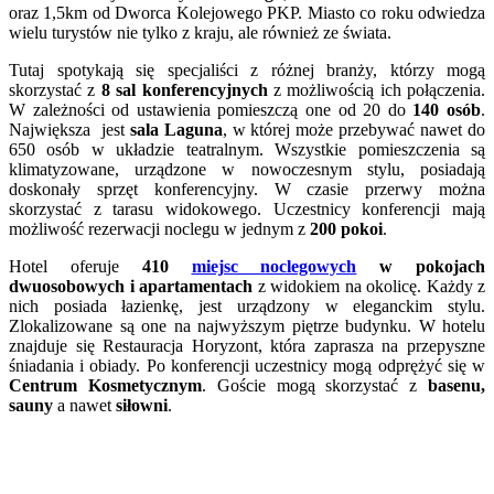
oraz 1,5km od Dworca Kolejowego PKP. Miasto co roku odwiedza
wielu turystów nie tylko z kraju, ale również ze świata.
Tutaj spotykają się specjaliści z różnej branży, którzy mogą
skorzystać z
8 sal konferencyjnych
z możliwością ich połączenia.
W zależności od ustawienia pomieszczą one od 20 do
140 osób
.
Największa jest
sala Laguna
, w której może przebywać nawet do
650 osób w układzie teatralnym. Wszystkie pomieszczenia są
klimatyzowane, urządzone w nowoczesnym stylu, posiadają
doskonały sprzęt konferencyjny. W czasie przerwy można
skorzystać z tarasu widokowego. Uczestnicy konferencji mają
możliwość rezerwacji noclegu w jednym z
200 pokoi
.
Hotel oferuje
410
miejsc noclegowych
w pokojach
dwuosobowych i apartamentach
z widokiem na okolicę. Każdy z
nich posiada łazienkę, jest urządzony w eleganckim stylu.
Zlokalizowane są one na najwyższym piętrze budynku. W hotelu
znajduje się Restauracja Horyzont, która zaprasza na przepyszne
śniadania i obiady. Po konferencji uczestnicy mogą odprężyć się w
Centrum Kosmetycznym
. Goście mogą skorzystać z
basenu,
sauny
a nawet
siłowni
.