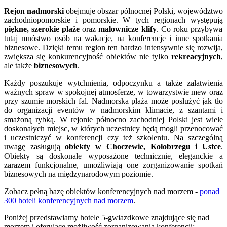
Rejon nadmorski
obejmuje obszar północnej Polski, województwo
zachodniopomorskie i pomorskie. W tych regionach występują
piękne, szerokie plaże
oraz
malownicze klify
. Co roku przybywa
tutaj mnóstwo osób na wakacje, na konferencje i inne spotkania
biznesowe. Dzięki temu region ten bardzo intensywnie się rozwija,
zwiększa się konkurencyjność obiektów nie tylko
rekreacyjnych
,
ale także
biznesowych
.
Każdy poszukuje wytchnienia, odpoczynku a także załatwienia
ważnych spraw w spokojnej atmosferze, w towarzystwie mew oraz
przy szumie morskich fal. Nadmorska plaża może posłużyć jak tło
do organizacji eventów w nadmorskim klimacie, z szantami i
smażoną rybką. W rejonie północno zachodniej Polski jest wiele
doskonałych miejsc, w których uczestnicy będą mogli przenocować
i uczestniczyć w konferencji czy też szkoleniu. Na szczególną
uwagę zasługują
obiekty w Choczewie, Kołobrzegu i Ustce
.
Obiekty są doskonale wyposażone technicznie, eleganckie a
zarazem funkcjonalne, umożliwiają one zorganizowanie spotkań
biznesowych na międzynarodowym poziomie.
Zobacz pełną bazę obiektów konferencyjnych nad morzem -
ponad
300 hoteli konferencyjnych nad morzem
.
Poniżej przedstawiamy hotele 5-gwiazdkowe znajdujące się nad
morzem i oferujące możliwość zorganizowania konferencji: