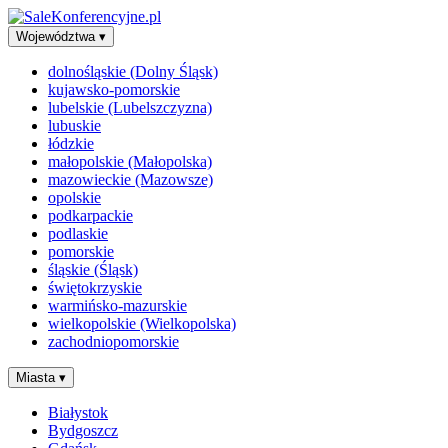
Województwa
▾
dolnośląskie (Dolny Śląsk)
kujawsko-pomorskie
lubelskie (Lubelszczyzna)
lubuskie
łódzkie
małopolskie (Małopolska)
mazowieckie (Mazowsze)
opolskie
podkarpackie
podlaskie
pomorskie
śląskie (Śląsk)
świętokrzyskie
warmińsko-mazurskie
wielkopolskie (Wielkopolska)
zachodniopomorskie
Miasta
▾
Białystok
Bydgoszcz