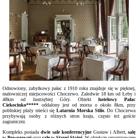
Odnowiony, zabytkowy pałac z 1910 roku znajduje się w pięknej,
malowniczej miejscowości Choczewo. Zaledwie 18 km od Łeby i
48km od Jastrzębiej Góry. Obiekt
hotelowy Pałac
Ciekocinko*****
oddalony jest od morza o około 8km, przy
pobliskiej plaży mieści się
Latarnia Morska Stilo
. Do Choczewa
przybywają osoby z różnych stron kraju, często też goście
zagraniczni.
Kompleks posiada
dwie sale konferencyjne
Gustaw i Albert,
salę
w Powozowni
oraz
salę w Starej Stajni
. W obiekcie organizowane