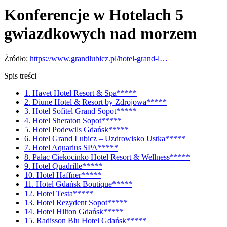
Konferencje w Hotelach 5
gwiazdkowych nad morzem
Źródło:
https://www.grandlubicz.pl/hotel-grand-l…
Spis treści
1. Havet Hotel Resort & Spa*****
2. Diune Hotel & Resort by Zdrojowa*****
3. Hotel Sofitel Grand Sopot*****
4. Hotel Sheraton Sopot*****
5. Hotel Podewils Gdańsk*****
6. Hotel Grand Lubicz – Uzdrowisko Ustka*****
7. Hotel Aquarius SPA*****
8. Pałac Ciekocinko Hotel Resort & Wellness*****
9. Hotel Quadrille*****
10. Hotel Haffner*****
11. Hotel Gdańsk Boutique*****
12. Hotel Testa*****
13. Hotel Rezydent Sopot*****
14. Hotel Hilton Gdańsk*****
15. Radisson Blu Hotel Gdańsk*****