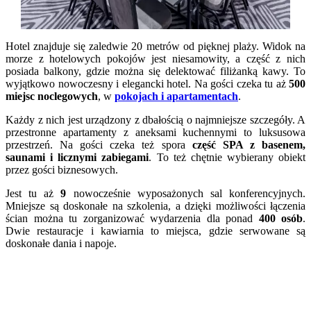
Hotel znajduje się zaledwie 20 metrów od pięknej plaży. Widok na
morze z hotelowych pokojów jest niesamowity, a część z nich
posiada balkony, gdzie można się delektować filiżanką kawy. To
wyjątkowo nowoczesny i elegancki hotel. Na gości czeka tu aż
500
miejsc noclegowych
, w
pokojach i apartamentach
.
Każdy z nich jest urządzony z dbałością o najmniejsze szczegóły. A
przestronne apartamenty z aneksami kuchennymi to luksusowa
przestrzeń. Na gości czeka też spora
część SPA z basenem,
saunami i licznymi zabiegami
. To też chętnie wybierany obiekt
przez gości biznesowych.
Jest tu aż
9
nowocześnie wyposażonych sal konferencyjnych.
Mniejsze są doskonałe na szkolenia, a dzięki możliwości łączenia
ścian można tu zorganizować wydarzenia dla ponad
400 osób
.
Dwie restauracje i kawiarnia to miejsca, gdzie serwowane są
doskonałe dania i napoje.