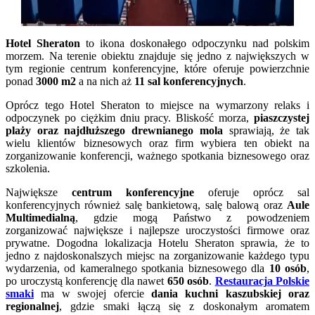
Hotel Sheraton
to ikona doskonałego odpoczynku nad polskim
morzem. Na terenie obiektu znajduje się jedno z największych w
tym regionie centrum konferencyjne, które oferuje powierzchnie
ponad
3000 m2
a na nich aż
11 sal konferencyjnych
.
Oprócz tego Hotel Sheraton to miejsce na wymarzony relaks i
odpoczynek po ciężkim dniu pracy. Bliskość morza,
piaszczystej
plaży oraz najdłuższego drewnianego mola
sprawiają, że tak
wielu klientów biznesowych oraz firm wybiera ten obiekt na
zorganizowanie konferencji, ważnego spotkania biznesowego oraz
szkolenia.
Największe
centrum konferencyjne
oferuje oprócz sal
konferencyjnych również salę bankietową, salę balową oraz
Aule
Multimedialną
, gdzie mogą Państwo z powodzeniem
zorganizować największe i najlepsze uroczystości firmowe oraz
prywatne. Dogodna lokalizacja Hotelu Sheraton sprawia, że to
jedno z najdoskonalszych miejsc na zorganizowanie każdego typu
wydarzenia, od kameralnego spotkania biznesowego dla
10 osób
,
po uroczystą konferencję dla nawet
650 osób
.
Restauracja Polskie
smaki
ma w swojej ofercie
dania kuchni kaszubskiej oraz
regionalnej
, gdzie smaki łączą się z doskonałym aromatem