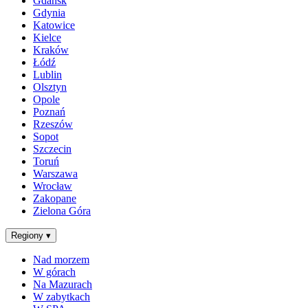
Gdańsk
Gdynia
Katowice
Kielce
Kraków
Łódź
Lublin
Olsztyn
Opole
Poznań
Rzeszów
Sopot
Szczecin
Toruń
Warszawa
Wrocław
Zakopane
Zielona Góra
Regiony
▾
Nad morzem
W górach
Na Mazurach
W zabytkach