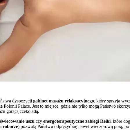
Państwa dyspozycji
gabinet masażu relaksacyjnego
, który sprzyja w
ze
Polonii Palace. Jest to miejsce, gdzie nie tylko mogą Państwo skorz
ażu gorącą czekoladą.
świecowanie uszu
czy
energoterapeutyczne zabiegi Reiki
, które do
i robocze
) pozwolą Państwu odprężyć się nawet wieczorową porą, po 