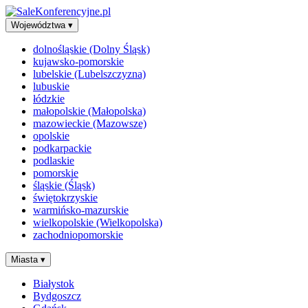
Województwa
▾
dolnośląskie (Dolny Śląsk)
kujawsko-pomorskie
lubelskie (Lubelszczyzna)
lubuskie
łódzkie
małopolskie (Małopolska)
mazowieckie (Mazowsze)
opolskie
podkarpackie
podlaskie
pomorskie
śląskie (Śląsk)
świętokrzyskie
warmińsko-mazurskie
wielkopolskie (Wielkopolska)
zachodniopomorskie
Miasta
▾
Białystok
Bydgoszcz