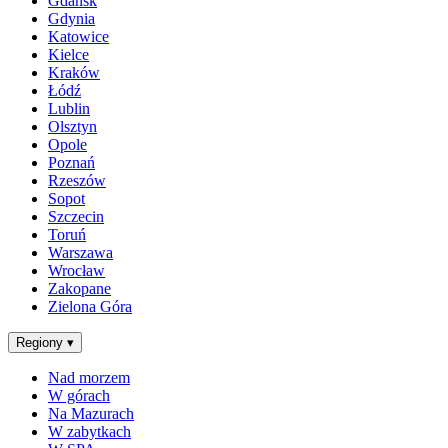
Gdańsk
Gdynia
Katowice
Kielce
Kraków
Łódź
Lublin
Olsztyn
Opole
Poznań
Rzeszów
Sopot
Szczecin
Toruń
Warszawa
Wrocław
Zakopane
Zielona Góra
Regiony
▾
Nad morzem
W górach
Na Mazurach
W zabytkach