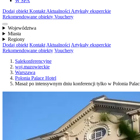
W SPA
Dodaj obiekt
Kontakt
Aktualności
Artykuły eksperckie
Rekomendowane obiekty
Vouchery
Województwa
Miasta
Regiony
Dodaj obiekt
Kontakt
Aktualności
Artykuły eksperckie
Rekomendowane obiekty
Vouchery
Salekonferencyjne
woj.mazowieckie
Warszawa
Polonia Palace Hotel
Masaż po intensywnym dniu konferencji tylko w Polonia Pala