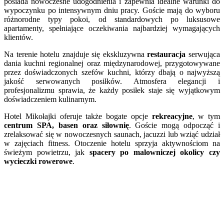
posiada nowoczesne udogodnienia i zapewnia idealne warunki do
wypoczynku po intensywnym dniu pracy. Goście mają do wyboru
różnorodne typy pokoi, od standardowych po luksusowe
apartamenty, spełniające oczekiwania najbardziej wymagających
klientów.
Na terenie hotelu znajduje się ekskluzywna
restauracja
serwująca
dania kuchni regionalnej oraz międzynarodowej, przygotowywane
przez doświadczonych szefów kuchni, którzy dbają o najwyższą
jakość serwowanych posiłków. Atmosfera elegancji i
profesjonalizmu sprawia, że każdy posiłek staje się wyjątkowym
doświadczeniem kulinarnym.
Hotel Mikołajki oferuje także bogate opcje
rekreacyjne
, w tym
centrum SPA, basen oraz siłownię
. Goście mogą odpocząć i
zrelaksować się w nowoczesnych saunach, jacuzzi lub wziąć udział
w zajęciach fitness. Otoczenie hotelu sprzyja aktywnościom na
świeżym powietrzu, jak
spacery po malowniczej okolicy czy
wycieczki rowerowe
.