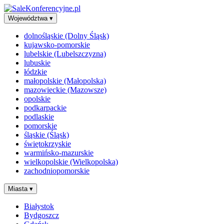
Województwa
▾
dolnośląskie (Dolny Śląsk)
kujawsko-pomorskie
lubelskie (Lubelszczyzna)
lubuskie
łódzkie
małopolskie (Małopolska)
mazowieckie (Mazowsze)
opolskie
podkarpackie
podlaskie
pomorskie
śląskie (Śląsk)
świętokrzyskie
warmińsko-mazurskie
wielkopolskie (Wielkopolska)
zachodniopomorskie
Miasta
▾
Białystok
Bydgoszcz