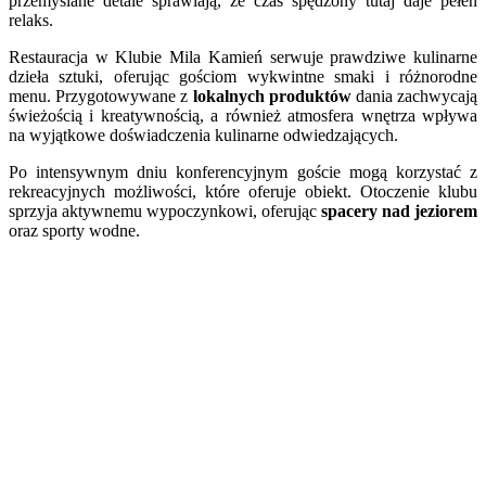
przemyślane detale sprawiają, że czas spędzony tutaj daje pełen
relaks.
Restauracja w Klubie Mila Kamień serwuje prawdziwe kulinarne
dzieła sztuki, oferując gościom wykwintne smaki i różnorodne
menu. Przygotowywane z
lokalnych produktów
dania zachwycają
świeżością i kreatywnością, a również atmosfera wnętrza wpływa
na wyjątkowe doświadczenia kulinarne odwiedzających.
Po intensywnym dniu konferencyjnym goście mogą korzystać z
rekreacyjnych możliwości, które oferuje obiekt. Otoczenie klubu
sprzyja aktywnemu wypoczynkowi, oferując
spacery nad jeziorem
oraz sporty wodne.