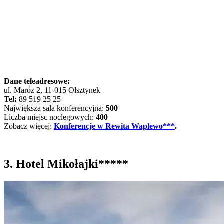
Dane teleadresowe:
ul. Maróz 2, 11-015 Olsztynek
Tel:
89 519 25 25
Największa sala konferencyjna:
500
Liczba miejsc noclegowych:
400
Zobacz więcej:
Konferencje w Rewita Waplewo***
.
3. Hotel Mikołajki*****