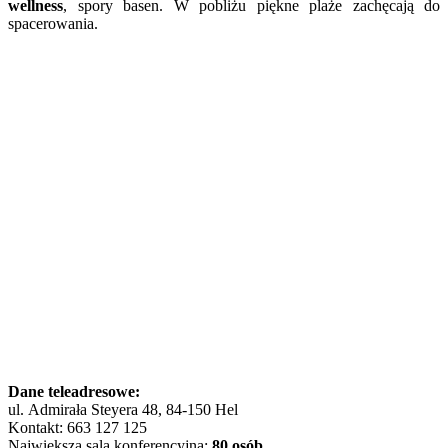
wellness
, spory basen. W pobliżu piękne plaże zachęcają do
spacerowania.
Dane teleadresowe:
ul. Admirała Steyera 48, 84-150 Hel
Kontakt: 663 127 125
Największa sala konferencyjna:
80 osób