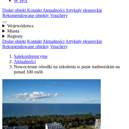
W SPA
Dodaj obiekt
Kontakt
Aktualności
Artykuły eksperckie
Rekomendowane obiekty
Vouchery
Województwa
Miasta
Regiony
Dodaj obiekt
Kontakt
Aktualności
Artykuły eksperckie
Rekomendowane obiekty
Vouchery
Salekonferencyjne
Aktualności
Nowoczesne ośrodki na szkolenia w pasie nadmorskim na
ponad 100 osób