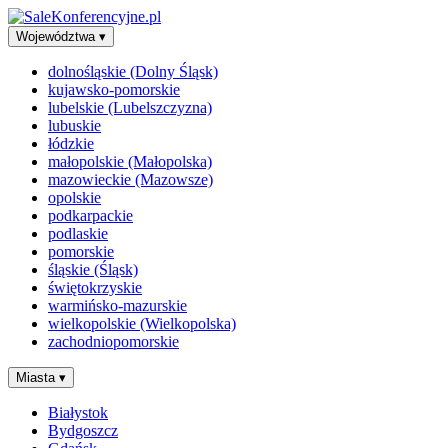
Województwa
▾
dolnośląskie (Dolny Śląsk)
kujawsko-pomorskie
lubelskie (Lubelszczyzna)
lubuskie
łódzkie
małopolskie (Małopolska)
mazowieckie (Mazowsze)
opolskie
podkarpackie
podlaskie
pomorskie
śląskie (Śląsk)
świętokrzyskie
warmińsko-mazurskie
wielkopolskie (Wielkopolska)
zachodniopomorskie
Miasta
▾
Białystok
Bydgoszcz