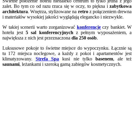
Świetne położenie hotelu niedaleko centrum to tylko jedna z jego
zalet. Bo tym co od razu rzuca się w oczy, to piękna i
zabytkowa
architektura
. Wnętrza, stylizowane na
retro
z połączeniem drewna
i materiałów wysokiej jakości wyglądają elegancko i niezwykle.
W takiej scenerii warto zorganizować
konferencję
czy bankiet. W
hotelu jest
5 sal konferencyjnych
z pełnym wyposażeniem, a
największa z nich jest przeznaczona
dla 250 osób
.
Luksusowe pokoje to świetne miejsce do wypoczynku. Łącznie są
tu 172 miejsca noclegowe, a każdy z pokoi i apartamentów jest
klimatyzowany.
Strefa Spa
kusi nie tylko
basenem
, ale też
saunami
, leżankami i szeroką gamą zabiegów kosmetycznych.