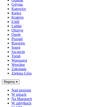
Gdańsk
Gdynia
Katowice
Kielce
Kraków
Łódź
Lublin
Olsztyn
Opole
Poznań
Rzeszów
Sopot
Szczecin
Toruń
Warszawa
Wrocław
Zakopane
Zielona Góra
Regiony
▾
Nad morzem
W górach
Na Mazurach
W zabytkach