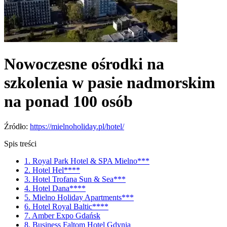
Nowoczesne ośrodki na
szkolenia w pasie nadmorskim
na ponad 100 osób
Źródło:
https://mielnoholiday.pl/hotel/
Spis treści
1. Royal Park Hotel & SPA Mielno***
2. Hotel Hel****
3. Hotel Trofana Sun & Sea***
4. Hotel Dana****
5. Mielno Holiday Apartments***
6. Hotel Royal Baltic****
7. Amber Expo Gdańsk
8. Business Faltom Hotel Gdynia