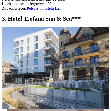
Liczba miejsc noclegowych:
92
Zobacz więcej:
Pokoje w hotelu Hel
.
3. Hotel Trofana Sun & Sea***